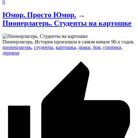
0
Юмор. Просто Юмор.
→
Пионерлагерь. Студенты на картошке
Пионерлагерь. История произошла в самом начале 90-х годов.
пионерлагерь
,
студенты
,
картошка
,
драки
,
бои
,
гопники
,
деревня