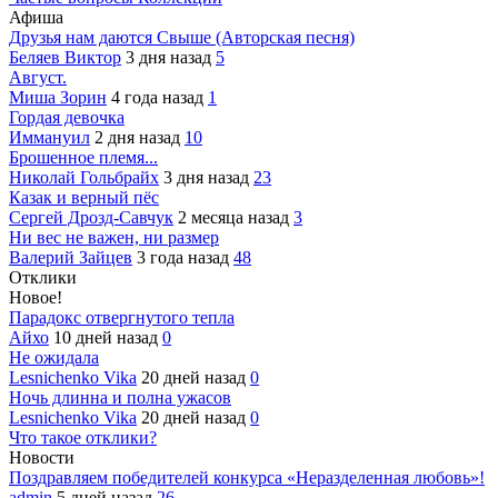
Афиша
Друзья нам даются Свыше (Авторская песня)
Беляев Виктор
3 дня назад
5
Август.
Миша Зорин
4 года назад
1
Гордая девочка
Иммануил
2 дня назад
10
Брошенное племя...
Николай Гольбрайх
3 дня назад
23
Казак и верный пёс
Сергей Дрозд-Савчук
2 месяца назад
3
Ни вес не важен, ни размер
Валерий Зайцев
3 года назад
48
Отклики
Новое!
Парадокс отвергнутого тепла
Айхо
10 дней назад
0
Не ожидала
Lesnichenko Vika
20 дней назад
0
Ночь длинна и полна ужасов
Lesnichenko Vika
20 дней назад
0
Что такое отклики?
Новости
Поздравляем победителей конкурса «Неразделенная любовь»!
admin
5 дней назад
26