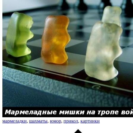
мармеладки
,
шахматы
,
юмор
,
прикол
,
картинки