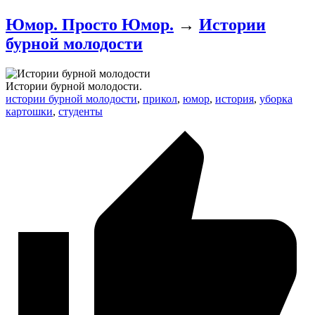
Юмор. Просто Юмор.
→
Истории
бурной молодости
Истории бурной молодости.
истории бурной молодости
,
прикол
,
юмор
,
история
,
уборка
картошки
,
студенты