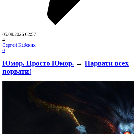
05.08.2026
02:57
4
Сергей Кабских
0
Юмор. Просто Юмор.
→
Парвати всех
порвати!