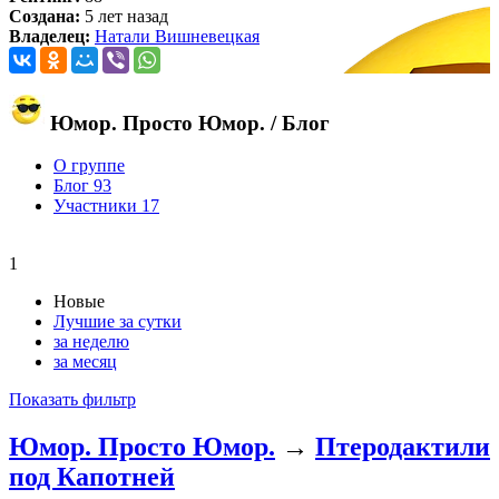
Создана:
5 лет назад
Владелец:
Натали Вишневецкая
Юмор. Просто Юмор.
/ Блог
О группе
Блог
93
Участники
17
1
Новые
Лучшие за сутки
за неделю
за месяц
Показать фильтр
Юмор. Просто Юмор.
→
Птеродактили
под Капотней