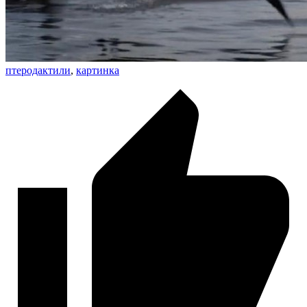
птеродактили
,
картинка