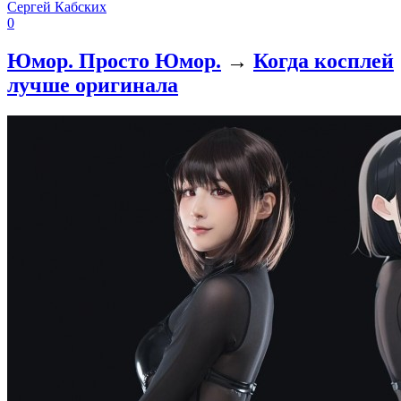
Сергей Кабских
0
Юмор. Просто Юмор.
→
Когда косплей
лучше оригинала