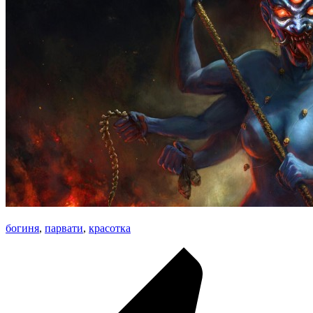
богиня
,
парвати
,
красотка