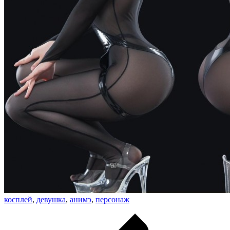
косплей
,
девушка
,
анимэ
,
персонаж