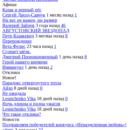
Афиша
Казак и верный пёс
Сергей Дрозд-Савчук
1 месяц назад
1
Ни вес не важен, ни размер
Валерий Зайцев
3 года назад
46
АВГУСТОВСКИЙ ЗВЕЗДОПАД
Петр Казакевич
3 месяца назад
8
Перерождение
Вета Фелис
23 часа назад
1
Сгорает шёлк.
Дмитрий Проникновенный
1 день назад
8
Герой нашего времени
Иммануил
1 день назад
2
Отклики
Новое!
Парадокс отвергнутого тепла
Айхо
8 дней назад
0
Не ожидала
Lesnichenko Vika
18 дней назад
0
Ночь длинна и полна ужасов
Lesnichenko Vika
18 дней назад
0
Что такое отклики?
Новости
Поздравляем победителей конкурса «Неразделенная любовь»!
admin
3 дня назад
23