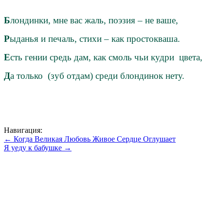
Б
лондинки, мне вас жаль, поэзия – не ваше,
Р
ыданья и печаль, стихи – как простокваша.
Е
сть гении средь дам, как смоль чьи кудри цвета,
Д
а только (зуб отдам) среди блондинок нету.
Навигация:
← Когда Великая Любовь Живое Сердце Оглушает
Я уеду к бабушке →