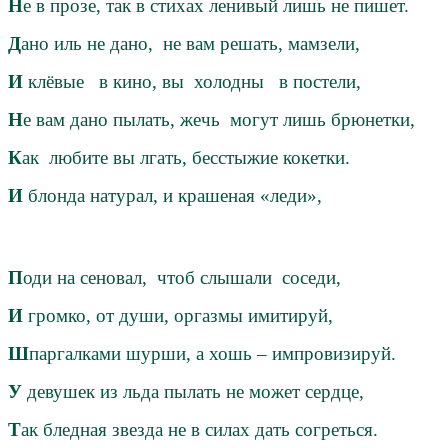
Н
е в прозе, так в стихах ленивый лишь не пишет.
Д
ано иль не дано, не вам решать, мамзели,
И
клёвые в кино, вы холодны в постели,
Н
е вам дано пылать, жечь могут лишь брюнетки,
К
ак любите вы лгать, бесстыжие кокетки.
И
блонда натурал, и крашеная «леди»,
П
оди на сеновал, чтоб слышали соседи,
И
громко, от души, оргазмы имитируй,
Ш
паргалками шурши, а хошь – импровизируй.
У
девушек из льда пылать не может сердце,
Т
ак бледная звезда не в силах дать согреться.