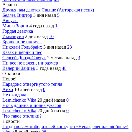
Афиша
Друзья нам даются Свыше (Авторская песня)
Беляев Виктор
3 дня назад
5
Август.
Миша Зорин
4 года назад
1
Гордая девочка
Иммануил
2 дня назад
10
Брошенное племя...
Николай Гольбрайх
3 дня назад
23
Казак и верный пёс
Сергей Дрозд-Савчук
2 месяца назад
3
Ни вес не важен, ни размер
Валерий Зайцев
3 года назад
48
Отклики
Новое!
Парадокс отвергнутого тепла
Айхо
10 дней назад
0
Не ожидала
Lesnichenko Vika
20 дней назад
0
Ночь длинна и полна ужасов
Lesnichenko Vika
20 дней назад
0
Что такое отклики?
Новости
Поздравляем победителей конкурса «Неразделенная любовь»!
admin
5 дней назад
26