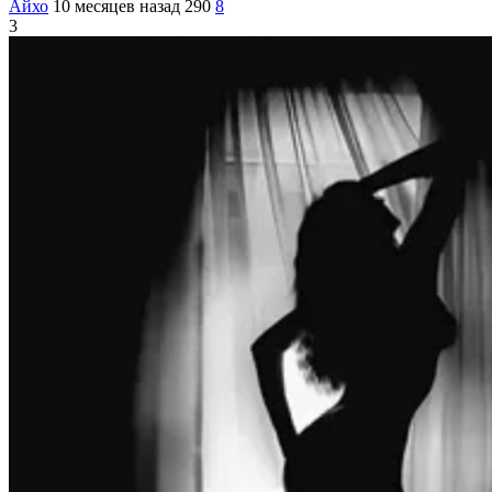
Айхо
10 месяцев назад
290
8
3