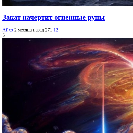
Закат начертит огненные руны
Айхо
2 месяца назад
271
12
5