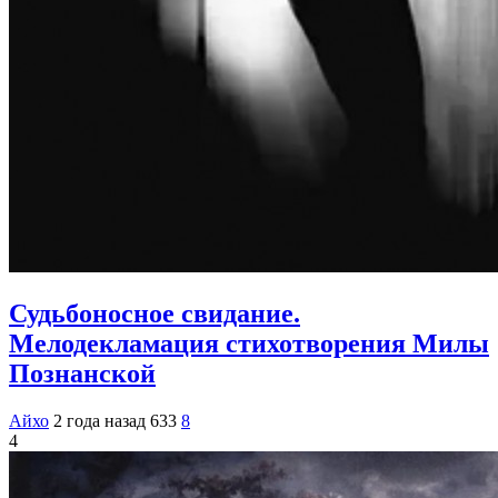
Судьбоносное свидание.
Мелодекламация стихотворения Милы
Познанской
Айхо
2 года назад
633
8
4