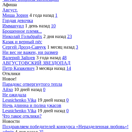
Афиша
Август.
Миша Зорин
4 года назад
1
Гордая девочка
Иммануил
1 день назад
10
Брошенное племя...
Николай Гольбрайх
2 дня назад
23
Казак и верный пёс
Сергей Дрозд-Савчук
1 месяц назад
3
Ни вес не важен, ни размер
Валерий Зайцев
3 года назад
48
АВГУСТОВСКИЙ ЗВЕЗДОПАД
Петр Казакевич
3 месяца назад
14
Отклики
Новое!
Парадокс отвергнутого тепла
Айхо
10 дней назад
0
Не ожидала
Lesnichenko Vika
19 дней назад
0
Ночь длинна и полна ужасов
Lesnichenko Vika
19 дней назад
0
Что такое отклики?
Новости
Поздравляем победителей конкурса «Неразделенная любовь»!
admin
4 дня назад
25