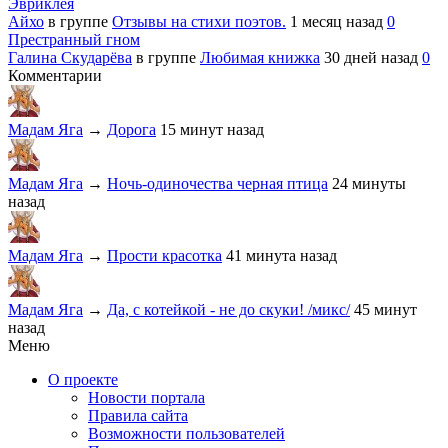
Эвриклея
Айхо
в группе
Отзывы на стихи поэтов.
1 месяц назад
0
Престранный гном
Галина Скударёва
в группе
Любимая книжка
30 дней назад
0
Комментарии
Мадам Яга
→
Дорога
15 минут назад
Мадам Яга
→
Ночь-одиночества черная птица
24 минуты
назад
Мадам Яга
→
Прости красотка
41 минута назад
Мадам Яга
→
Да, с котейкой - не до скуки! /микс/
45 минут
назад
Меню
О проекте
Новости портала
Правила сайта
Возможности пользователей