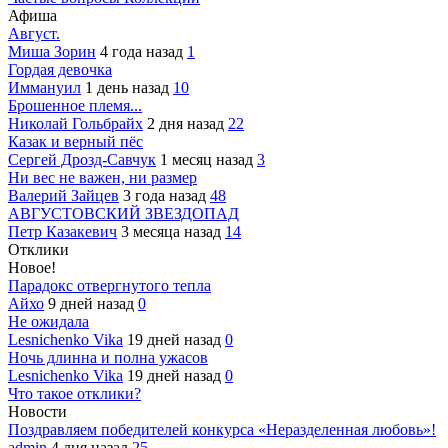
Афиша
Август.
Миша Зорин
4 года назад
1
Гордая девочка
Иммануил
1 день назад
10
Брошенное племя...
Николай Гольбрайх
2 дня назад
22
Казак и верный пёс
Сергей Дрозд-Савчук
1 месяц назад
3
Ни вес не важен, ни размер
Валерий Зайцев
3 года назад
48
АВГУСТОВСКИЙ ЗВЕЗДОПАД
Петр Казакевич
3 месяца назад
14
Отклики
Новое!
Парадокс отвергнутого тепла
Айхо
9 дней назад
0
Не ожидала
Lesnichenko Vika
19 дней назад
0
Ночь длинна и полна ужасов
Lesnichenko Vika
19 дней назад
0
Что такое отклики?
Новости
Поздравляем победителей конкурса «Неразделенная любовь»!
admin
4 дня назад
25