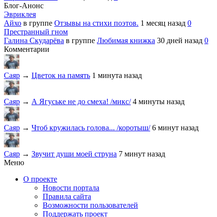
Блог-Анонс
Эвриклея
Айхо
в группе
Отзывы на стихи поэтов.
1 месяц назад
0
Престранный гном
Галина Скударёва
в группе
Любимая книжка
30 дней назад
0
Комментарии
Саяр
→
Цветок на память
1 минута назад
Саяр
→
А Ягуське не до смеха! /микс/
4 минуты назад
Саяр
→
Чтоб кружилась голова... /коротыш/
6 минут назад
Саяр
→
Звучит души моей струна
7 минут назад
Меню
О проекте
Новости портала
Правила сайта
Возможности пользователей
Поддержать проект