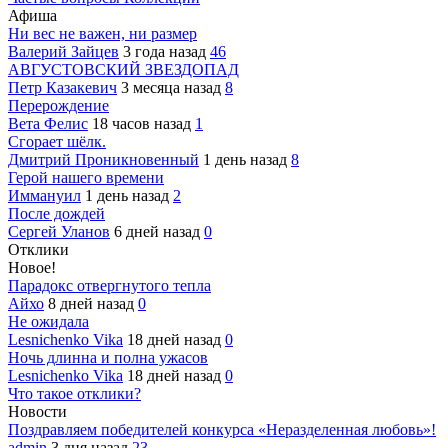
Афиша
Ни вес не важен, ни размер
Валерий Зайцев
3 года назад
46
АВГУСТОВСКИЙ ЗВЕЗДОПАД
Петр Казакевич
3 месяца назад
8
Перерождение
Вета Фелис
18 часов назад
1
Сгорает шёлк.
Дмитрий Проникновенный
1 день назад
8
Герой нашего времени
Иммануил
1 день назад
2
После дождей
Сергей Уланов
6 дней назад
0
Отклики
Новое!
Парадокс отвергнутого тепла
Айхо
8 дней назад
0
Не ожидала
Lesnichenko Vika
18 дней назад
0
Ночь длинна и полна ужасов
Lesnichenko Vika
18 дней назад
0
Что такое отклики?
Новости
Поздравляем победителей конкурса «Неразделенная любовь»!
admin
3 дня назад
23