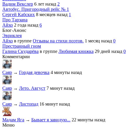
Вадим Векслер
6 лет назад
2
Автобус. Пригородный рейс № 1
Сергей Кабских
8 месяцев назад
1
Про Тарзана
Айхо
2 года назад
6
Блог-Анонс
Эвриклея
Айхо
в группе
Отзывы на стихи поэтов.
1 месяц назад
0
Престранный гном
Галина Скударёва
в группе
Любимая книжка
29 дней назад
0
Комментарии
Саяр
→
Гордая девочка
4 минуты назад
Саяр
→
Лето. Август
7 минут назад
Саяр
→
Листопад
16 минут назад
Мадам Яга
→
Бывает я завидую...
22 минуты назад
Меню