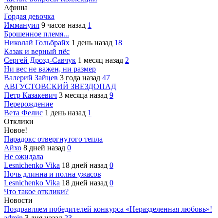
Афиша
Гордая девочка
Иммануил
9 часов назад
1
Брошенное племя...
Николай Гольбрайх
1 день назад
18
Казак и верный пёс
Сергей Дрозд-Савчук
1 месяц назад
2
Ни вес не важен, ни размер
Валерий Зайцев
3 года назад
47
АВГУСТОВСКИЙ ЗВЕЗДОПАД
Петр Казакевич
3 месяца назад
9
Перерождение
Вета Фелис
1 день назад
1
Отклики
Новое!
Парадокс отвергнутого тепла
Айхо
8 дней назад
0
Не ожидала
Lesnichenko Vika
18 дней назад
0
Ночь длинна и полна ужасов
Lesnichenko Vika
18 дней назад
0
Что такое отклики?
Новости
Поздравляем победителей конкурса «Неразделенная любовь»!
admin
3 дня назад
23