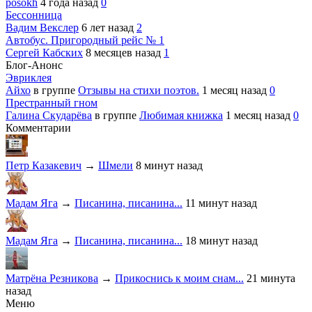
posokh
4 года назад
0
Бессонница
Вадим Векслер
6 лет назад
2
Автобус. Пригородный рейс № 1
Сергей Кабских
8 месяцев назад
1
Блог-Анонс
Эвриклея
Айхо
в группе
Отзывы на стихи поэтов.
1 месяц назад
0
Престранный гном
Галина Скударёва
в группе
Любимая книжка
1 месяц назад
0
Комментарии
Петр Казакевич
→
Шмели
8 минут назад
Мадам Яга
→
Писанина, писанина...
11 минут назад
Мадам Яга
→
Писанина, писанина...
18 минут назад
Матрёна Резникова
→
Прикоснись к моим снам...
21 минута
назад
Меню