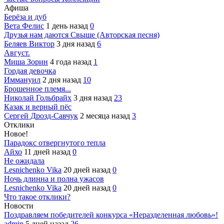
Афиша
Берёза и дуб
Вета Фелис
1 день назад
0
Друзья нам даются Свыше (Авторская песня)
Беляев Виктор
3 дня назад
6
Август.
Миша Зорин
4 года назад
1
Гордая девочка
Иммануил
2 дня назад
10
Брошенное племя...
Николай Гольбрайх
3 дня назад
23
Казак и верный пёс
Сергей Дрозд-Савчук
2 месяца назад
3
Отклики
Новое!
Парадокс отвергнутого тепла
Айхо
11 дней назад
0
Не ожидала
Lesnichenko Vika
20 дней назад
0
Ночь длинна и полна ужасов
Lesnichenko Vika
20 дней назад
0
Что такое отклики?
Новости
Поздравляем победителей конкурса «Неразделенная любовь»!
admin
5 дней назад
26