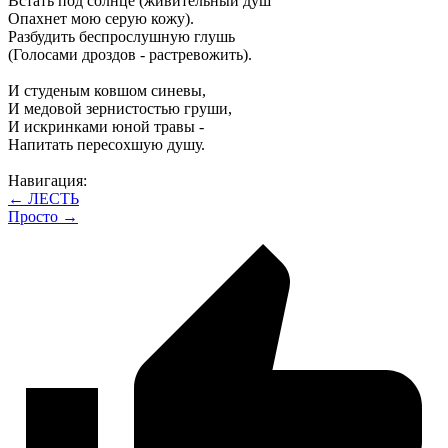
Встать под солнце (живительный душ
Опахнет мою серую кожу).
Разбудить беспрослушную глушь
(Голосами дроздов - растревожить).
И студеным ковшом синевы,
И медовой зернистостью груши,
И искринками юной травы -
Напитать пересохшую душу.
Навигация:
← ЛЕСТЬ
Просто →