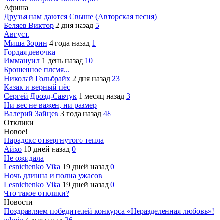
Афиша
Друзья нам даются Свыше (Авторская песня)
Беляев Виктор
2 дня назад
5
Август.
Миша Зорин
4 года назад
1
Гордая девочка
Иммануил
1 день назад
10
Брошенное племя...
Николай Гольбрайх
2 дня назад
23
Казак и верный пёс
Сергей Дрозд-Савчук
1 месяц назад
3
Ни вес не важен, ни размер
Валерий Зайцев
3 года назад
48
Отклики
Новое!
Парадокс отвергнутого тепла
Айхо
10 дней назад
0
Не ожидала
Lesnichenko Vika
19 дней назад
0
Ночь длинна и полна ужасов
Lesnichenko Vika
19 дней назад
0
Что такое отклики?
Новости
Поздравляем победителей конкурса «Неразделенная любовь»!
admin
4 дня назад
26