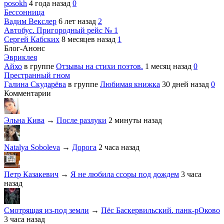
posokh
4 года назад
0
Бессонница
Вадим Векслер
6 лет назад
2
Автобус. Пригородный рейс № 1
Сергей Кабских
8 месяцев назад
1
Блог-Анонс
Эвриклея
Айхо
в группе
Отзывы на стихи поэтов.
1 месяц назад
0
Престранный гном
Галина Скударёва
в группе
Любимая книжка
30 дней назад
0
Комментарии
Эльна Кива
→
После разлуки
2 минуты назад
Natalya Soboleva
→
Дорога
2 часа назад
Петр Казакевич
→
Я не любила ссоры под дождем
3 часа
назад
Смотрящая из-под земли
→
Пёс Баскервильский. панк-рОково
3 часа назад