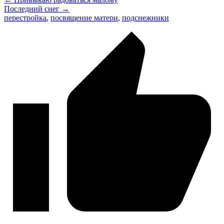
Последний снег →
перестройка
,
посвящение матери
,
подснежники