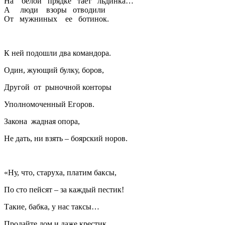
На белой прядке тает льдинка…
А люди взоры отводили
От мужниных ее ботинок.
К ней подошли два командора.
Один, жующий булку, боров,
Другой от рыночной конторы
Уполномоченный Егоров.
Закона жадная опора,
Не дать, ни взять – боярский норов.
«Ну, что, старуха, платим баксы,
По сто пейсят – за каждый пестик!
Такие, бабка, у нас таксы…
Продайте дом и даже крестик…