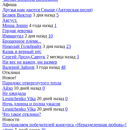
Афиша
Друзья нам даются Свыше (Авторская песня)
Беляев Виктор
3 дня назад
5
Август.
Миша Зорин
4 года назад
1
Гордая девочка
Иммануил
2 дня назад
10
Брошенное племя...
Николай Гольбрайх
3 дня назад
23
Казак и верный пёс
Сергей Дрозд-Савчук
2 месяца назад
3
Ни вес не важен, ни размер
Валерий Зайцев
3 года назад
48
Отклики
Новое!
Парадокс отвергнутого тепла
Айхо
10 дней назад
0
Не ожидала
Lesnichenko Vika
20 дней назад
0
Ночь длинна и полна ужасов
Lesnichenko Vika
20 дней назад
0
Что такое отклики?
Новости
Поздравляем победителей конкурса «Неразделенная любовь»!
admin
5 дней назад
26