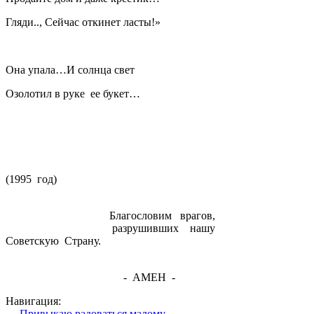
Гляди.., Сейчас откинет ласты!»
Она упала…И солнца свет
Озолотил в руке ее букет…
(1995 год)
Благословим врагов,
разрушивших нашу
Советскую Страну.
- АМЕН -
Навигация:
← Привыкаю радоваться малому