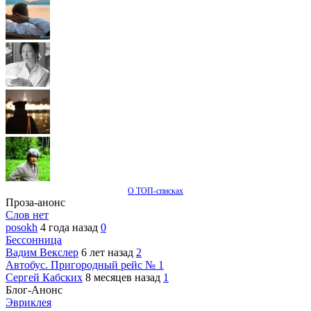
О ТОП-списках
Проза-анонс
Слов нет
posokh
4 года назад
0
Бессонница
Вадим Векслер
6 лет назад
2
Автобус. Пригородный рейс № 1
Сергей Кабских
8 месяцев назад
1
Блог-Анонс
Эвриклея