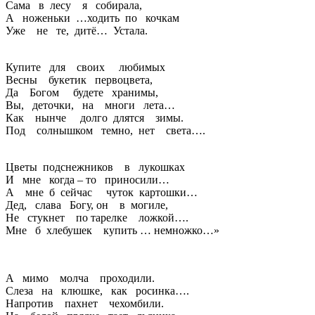
Сама в лесу я собирала,
А ноженьки …ходить по кочкам
Уже не те, дитё… Устала.
Купите для своих любимых
Весны букетик первоцвета,
Да Богом будете хранимы,
Вы, деточки, на многи лета…
Как нынче долго длятся зимы.
Под солнышком темно, нет света….
Цветы подснежников в лукошках
И мне когда – то приносили…
А мне б сейчас чуток картошки…
Дед, слава Богу, он в могиле,
Не стукнет по тарелке ложкой….
Мне б хлебушек купить … немножко…»
А мимо молча проходили.
Слеза на клюшке, как росинка….
Напротив пахнет чехомбили.