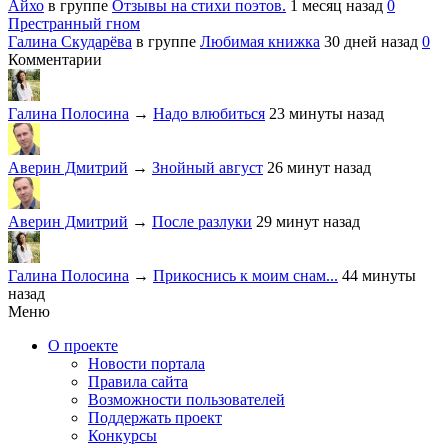
Айхо
в группе
Отзывы на стихи поэтов.
1 месяц назад
0
Престранный гном
Галина Скударёва
в группе
Любимая книжка
30 дней назад
0
Комментарии
Галина Полосина
→
Надо влюбиться
23 минуты назад
Аверин Дмитрий
→
Знойный август
26 минут назад
Аверин Дмитрий
→
После разлуки
29 минут назад
Галина Полосина
→
Прикоснись к моим снам...
44 минуты
назад
Меню
О проекте
Новости портала
Правила сайта
Возможности пользователей
Поддержать проект
Конкурсы