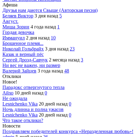
Афиша
Друзья нам даются Свыше (Авторская песня)
Беляев Виктор
3 дня назад
5
Август.
Миша Зорин
4 года назад
1
Гордая девочка
Иммануил
2 дня назад
10
Брошенное племя...
Николай Гольбрайх
3 дня назад
23
Казак и верный пёс
Сергей Дрозд-Савчук
2 месяца назад
3
Ни вес не важен, ни размер
Валерий Зайцев
3 года назад
48
Отклики
Новое!
Парадокс отвергнутого тепла
Айхо
10 дней назад
0
Не ожидала
Lesnichenko Vika
20 дней назад
0
Ночь длинна и полна ужасов
Lesnichenko Vika
20 дней назад
0
Что такое отклики?
Новости
Поздравляем победителей конкурса «Неразделенная любовь»!
admin
5 дней назад
26