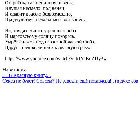
Он робок, как невинная невеста,
Идущая несмело под венец,
И одарит красою безвозмездно,
Предчувствуя печальный свой конец.
Но, глядя в чистоту родного неба
И мартовскому солнцу покорясь,
Умрёт снежок под страстной лаской Феба,
Вдруг превратившись в ледяную грязь.
https://www.youtube.com/watch?v=kJYIBnZUy3w
Навигация:
← В Красную книгу....
Секса не будет! Совсем? Не завезли ещё позавчера!.. (в духе 