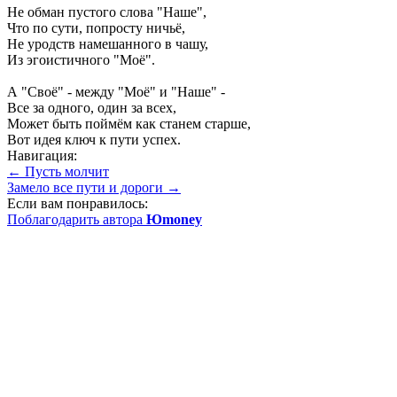
Не обман пустого слова "Наше",
Что по сути, попросту ничьё,
Не уродств намешанного в чашу,
Из эгоистичного "Моё".
А "Своё" - между "Моё" и "Наше" -
Все за одного, один за всех,
Может быть поймём как станем старше,
Вот идея ключ к пути успех.
Навигация:
← Пусть молчит
Замело все пути и дороги →
Если вам понравилось:
Поблагодарить автора
Юmoney