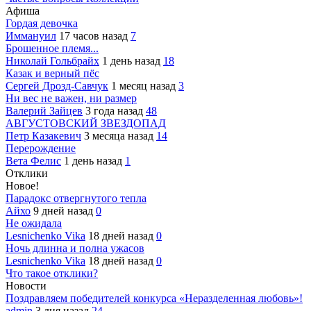
Афиша
Гордая девочка
Иммануил
17 часов назад
7
Брошенное племя...
Николай Гольбрайх
1 день назад
18
Казак и верный пёс
Сергей Дрозд-Савчук
1 месяц назад
3
Ни вес не важен, ни размер
Валерий Зайцев
3 года назад
48
АВГУСТОВСКИЙ ЗВЕЗДОПАД
Петр Казакевич
3 месяца назад
14
Перерождение
Вета Фелис
1 день назад
1
Отклики
Новое!
Парадокс отвергнутого тепла
Айхо
9 дней назад
0
Не ожидала
Lesnichenko Vika
18 дней назад
0
Ночь длинна и полна ужасов
Lesnichenko Vika
18 дней назад
0
Что такое отклики?
Новости
Поздравляем победителей конкурса «Неразделенная любовь»!
admin
3 дня назад
24