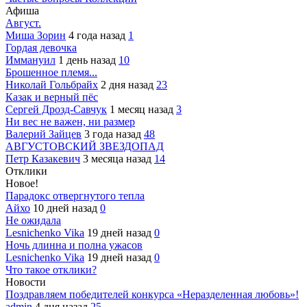
Афиша
Август.
Миша Зорин
4 года назад
1
Гордая девочка
Иммануил
1 день назад
10
Брошенное племя...
Николай Гольбрайх
2 дня назад
23
Казак и верный пёс
Сергей Дрозд-Савчук
1 месяц назад
3
Ни вес не важен, ни размер
Валерий Зайцев
3 года назад
48
АВГУСТОВСКИЙ ЗВЕЗДОПАД
Петр Казакевич
3 месяца назад
14
Отклики
Новое!
Парадокс отвергнутого тепла
Айхо
10 дней назад
0
Не ожидала
Lesnichenko Vika
19 дней назад
0
Ночь длинна и полна ужасов
Lesnichenko Vika
19 дней назад
0
Что такое отклики?
Новости
Поздравляем победителей конкурса «Неразделенная любовь»!
admin
4 дня назад
25