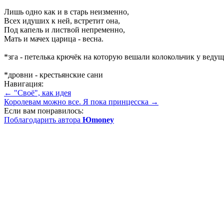
Лишь одно как и в старь неизменно,
Всех идуших к ней, встретит она,
Под капель и листвой непременно,
Мать и мачех царица - весна.
*зга - петелька крючёк на которую вешали колокольчик у веду
*дровни - крестьянские сани
Навигация:
← "Своё", как идея
Королевам можно все. Я пока принцесска →
Если вам понравилось:
Поблагодарить автора
Юmoney