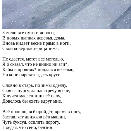
Замело все пути и дороги,
В новых шапках деревья, дома,
Вновь кидает весне прямо в ноги,
Свой ковёр мастерица зима.
Не сдаётся, метет все метелью,
Я б сказал, что не видно ни зги*,
Кабы в дровнях* поддался веселью,
На коне нарезать здесь круги.
Словно в старь, по зимы одеялу,
Сквозь пургу, да навстречу весне,
К чучел масленницы её палу,
Довелось бы ехать вдруг мне.
Всё прошло, всё пройдёт, время в ногу,
Заставляет движков рёв машин,
Чуть буксуя, осилить дорогу,
Поедая, что сено, бензин.