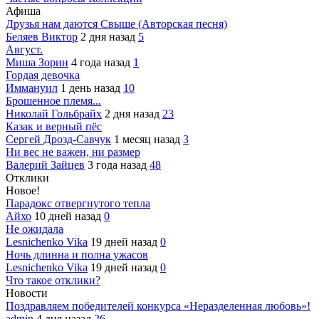
Афиша
Друзья нам даются Свыше (Авторская песня)
Беляев Виктор
2 дня назад
5
Август.
Миша Зорин
4 года назад
1
Гордая девочка
Иммануил
1 день назад
10
Брошенное племя...
Николай Гольбрайх
2 дня назад
23
Казак и верный пёс
Сергей Дрозд-Савчук
1 месяц назад
3
Ни вес не важен, ни размер
Валерий Зайцев
3 года назад
48
Отклики
Новое!
Парадокс отвергнутого тепла
Айхо
10 дней назад
0
Не ожидала
Lesnichenko Vika
19 дней назад
0
Ночь длинна и полна ужасов
Lesnichenko Vika
19 дней назад
0
Что такое отклики?
Новости
Поздравляем победителей конкурса «Неразделенная любовь»!
admin
4 дня назад
26