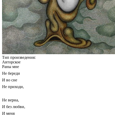
Тип произведения:
Авторское
Раны мне
Не береди
И во сне
Не приходи,
Не верна,
И без любви,
И меня