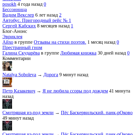
posokh
4 года назад
0
Бессонница
Вадим Векслер
6 лет назад
2
Автобус. Пригородный рейс № 1
Сергей Кабских
8 месяцев назад
1
Блог-Анонс
Эвриклея
Айхо
в группе
Отзывы на стихи поэтов.
1 месяц назад
0
Престранный гном
Галина Скударёва
в группе
Любимая книжка
30 дней назад
0
Комментарии
Natalya Soboleva
→
Дорога
9 минут назад
Петр Казакевич
→
Я не любила ссоры под дождем
41 минута
назад
Смотрящая из-под земли
→
Пёс Баскервильский. панк-рОково
49 минут назад
Смотрящая из-под земли
→
Пёс Баскервильский. панк-рОково