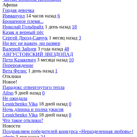
Афиша
Гордая девочка
Иммануил
14 часов назад
6
Брошенное племя...
Николай Гольбрайх
1 день назад
18
Казак и верный пёс
Сергей Дрозд-Савчук
1 месяц назад
3
Ни вес не важен, ни размер
Валерий Зайцев
3 года назад
48
АВГУСТОВСКИЙ ЗВЕЗДОПАД
Петр Казакевич
3 месяца назад
10
Перерождение
Вета Фелис
1 день назад
1
Отклики
Новое!
Парадокс отвергнутого тепла
Айхо
9 дней назад
0
Не ожидала
Lesnichenko Vika
18 дней назад
0
Ночь длинна и полна ужасов
Lesnichenko Vika
18 дней назад
0
Что такое отклики?
Новости
Поздравляем победителей конкурса «Неразделенная любовь»!
admin
3 дня назад
24