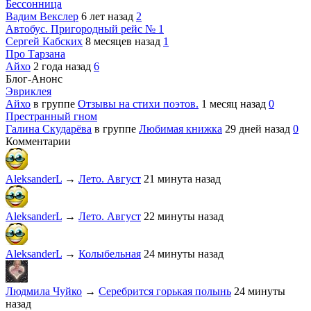
Бессонница
Вадим Векслер
6 лет назад
2
Автобус. Пригородный рейс № 1
Сергей Кабских
8 месяцев назад
1
Про Тарзана
Айхо
2 года назад
6
Блог-Анонс
Эвриклея
Айхо
в группе
Отзывы на стихи поэтов.
1 месяц назад
0
Престранный гном
Галина Скударёва
в группе
Любимая книжка
29 дней назад
0
Комментарии
AleksanderL
→
Лето. Август
21 минута назад
AleksanderL
→
Лето. Август
22 минуты назад
AleksanderL
→
Колыбельная
24 минуты назад
Людмила Чуйко
→
Серебрится горькая полынь
24 минуты
назад