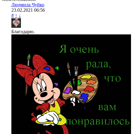
Людмила Чуйко
23.02.2021
06:56
#
↑
↓
Благодарю.