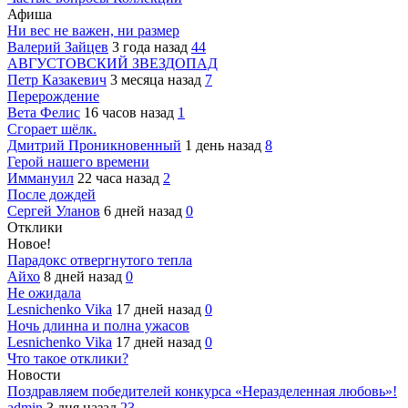
Афиша
Ни вес не важен, ни размер
Валерий Зайцев
3 года назад
44
АВГУСТОВСКИЙ ЗВЕЗДОПАД
Петр Казакевич
3 месяца назад
7
Перерождение
Вета Фелис
16 часов назад
1
Сгорает шёлк.
Дмитрий Проникновенный
1 день назад
8
Герой нашего времени
Иммануил
22 часа назад
2
После дождей
Сергей Уланов
6 дней назад
0
Отклики
Новое!
Парадокс отвергнутого тепла
Айхо
8 дней назад
0
Не ожидала
Lesnichenko Vika
17 дней назад
0
Ночь длинна и полна ужасов
Lesnichenko Vika
17 дней назад
0
Что такое отклики?
Новости
Поздравляем победителей конкурса «Неразделенная любовь»!
admin
3 дня назад
23