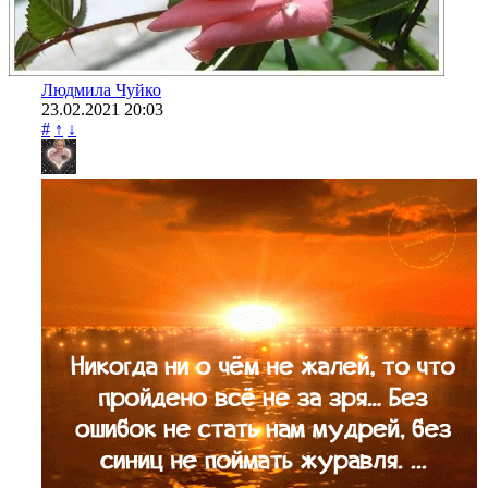
Людмила Чуйко
23.02.2021
20:03
#
↑
↓