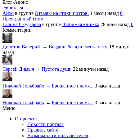
Блог-Анонс
Эвриклея
Айхо
в группе
Отзывы на стихи поэтов.
1 месяц назад
0
Престранный гном
Галина Скударёва
в группе
Любимая книжка
28 дней назад
0
Комментарии
Долотов Валерий.
→
Воздвиг бы я,но места нету.
18 минут
назад
Сергей Димыч
→
Пустота души
22 минуты назад
Николай Гольбрайх
→
Брошенное племя...
3 часа назад
Николай Гольбрайх
→
Брошенное племя...
3 часа назад
Меню
О проекте
Новости портала
Правила сайта
Возможности пользователей