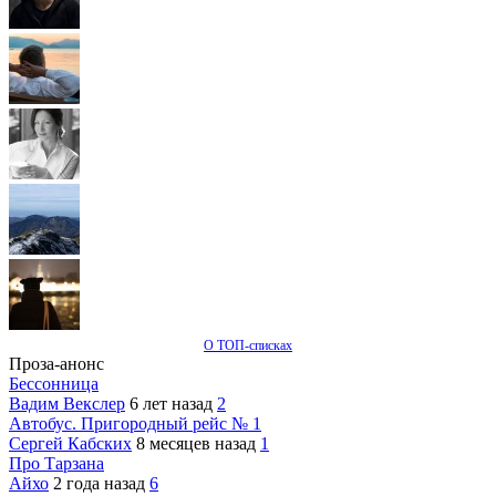
О ТОП-списках
Проза-анонс
Бессонница
Вадим Векслер
6 лет назад
2
Автобус. Пригородный рейс № 1
Сергей Кабских
8 месяцев назад
1
Про Тарзана
Айхо
2 года назад
6