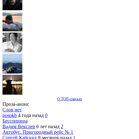
О ТОП-списках
Проза-анонс
Слов нет
posokh
4 года назад
0
Бессонница
Вадим Векслер
6 лет назад
2
Автобус. Пригородный рейс № 1
Сергей Кабских
8 месяцев назад
1