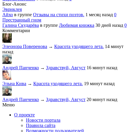
Блог-Анонс
Эвриклея
Айхо
в группе
Отзывы на стихи поэтов.
1 месяц назад
0
Престранный гном
Галина Скударёва
в группе
Любимая книжка
30 дней назад
0
Комментарии
Элеонора Поверенова
→
Красота уходящего лета.
14 минут
назад
Андрей Панченко
→
Здравствуй, Август
16 минут назад
Эльна Кива
→
Красота уходящего лета.
19 минут назад
Андрей Панченко
→
Здравствуй, Август
20 минут назад
Меню
О проекте
Новости портала
Правила сайта
Возможности пользователей