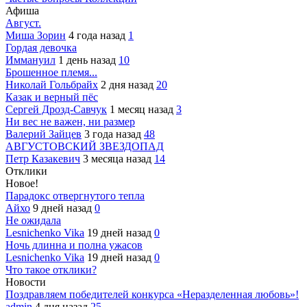
Афиша
Август.
Миша Зорин
4 года назад
1
Гордая девочка
Иммануил
1 день назад
10
Брошенное племя...
Николай Гольбрайх
2 дня назад
20
Казак и верный пёс
Сергей Дрозд-Савчук
1 месяц назад
3
Ни вес не важен, ни размер
Валерий Зайцев
3 года назад
48
АВГУСТОВСКИЙ ЗВЕЗДОПАД
Петр Казакевич
3 месяца назад
14
Отклики
Новое!
Парадокс отвергнутого тепла
Айхо
9 дней назад
0
Не ожидала
Lesnichenko Vika
19 дней назад
0
Ночь длинна и полна ужасов
Lesnichenko Vika
19 дней назад
0
Что такое отклики?
Новости
Поздравляем победителей конкурса «Неразделенная любовь»!
admin
4 дня назад
25