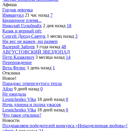
Афиша
Гордая девочка
Иммануил
21 час назад
7
Брошенное племя...
Николай Гольбрайх
2 дня назад
18
Казак и верный пёс
Сергей Дрозд-Савчук
1 месяц назад
3
Ни вес не важен, ни размер
Валерий Зайцев
3 года назад
48
АВГУСТОВСКИЙ ЗВЕЗДОПАД
Петр Казакевич
3 месяца назад
14
Перерождение
Вета Фелис
1 день назад
1
Отклики
Новое!
Парадокс отвергнутого тепла
Айхо
9 дней назад
0
Не ожидала
Lesnichenko Vika
18 дней назад
0
Ночь длинна и полна ужасов
Lesnichenko Vika
18 дней назад
0
Что такое отклики?
Новости
Поздравляем победителей конкурса «Неразделенная любовь»!
admin
4 дня назад
24