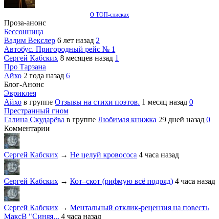
О ТОП-списках
Проза-анонс
Бессонница
Вадим Векслер
6 лет назад
2
Автобус. Пригородный рейс № 1
Сергей Кабских
8 месяцев назад
1
Про Тарзана
Айхо
2 года назад
6
Блог-Анонс
Эвриклея
Айхо
в группе
Отзывы на стихи поэтов.
1 месяц назад
0
Престранный гном
Галина Скударёва
в группе
Любимая книжка
29 дней назад
0
Комментарии
Сергей Кабских
→
Не целуй кровососа
4 часа назад
Сергей Кабских
→
Кот–скот (рифмую всё подряд)
4 часа назад
Сергей Кабских
→
Ментальный отклик-рецензия на повесть
МаксВ "Синяя...
4 часа назад