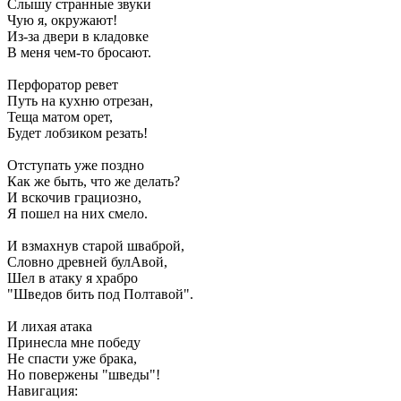
Слышу странные звуки
Чую я, окружают!
Из-за двери в кладовке
В меня чем-то бросают.
Перфоратор ревет
Путь на кухню отрезан,
Теща матом орет,
Будет лобзиком резать!
Отступать уже поздно
Как же быть, что же делать?
И вскочив грациозно,
Я пошел на них смело.
И взмахнув старой шваброй,
Словно древней булАвой,
Шел в атаку я храбро
"Шведов бить под Полтавой".
И лихая атака
Принесла мне победу
Не спасти уже брака,
Но повержены "шведы"!
Навигация: