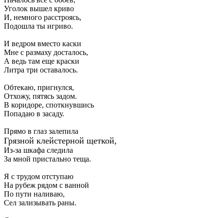
Уголок вышел криво
И, немного расстроясь,
Подошла ты игриво.
И ведром вместо каски
Мне с размаху досталось,
А ведь там еще краски
Литра три оставалось.
Обтекаю, пригнулся,
Отхожу, пятясь задом.
В коридоре, споткнувшись
Попадаю в засаду.
Прямо в глаз залепила
Грязной клейстерной щеткой,
Из-за шкафа следила
За мной пристально теща.
Я с трудом отступаю
На рубеж рядом с ванной
По пути наливаю,
Сел зализывать раны.