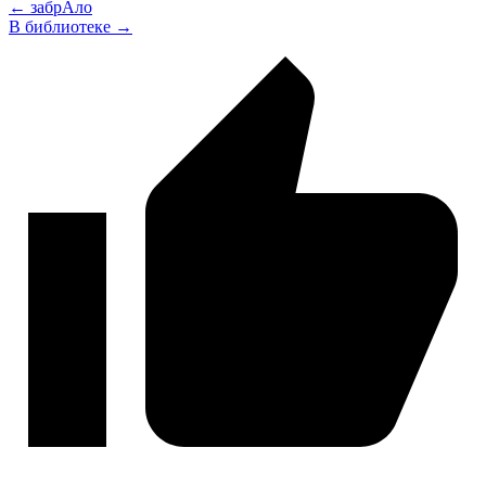
← забрАло
В библиотеке →