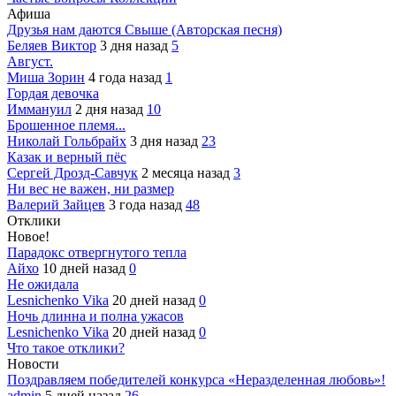
Афиша
Друзья нам даются Свыше (Авторская песня)
Беляев Виктор
3 дня назад
5
Август.
Миша Зорин
4 года назад
1
Гордая девочка
Иммануил
2 дня назад
10
Брошенное племя...
Николай Гольбрайх
3 дня назад
23
Казак и верный пёс
Сергей Дрозд-Савчук
2 месяца назад
3
Ни вес не важен, ни размер
Валерий Зайцев
3 года назад
48
Отклики
Новое!
Парадокс отвергнутого тепла
Айхо
10 дней назад
0
Не ожидала
Lesnichenko Vika
20 дней назад
0
Ночь длинна и полна ужасов
Lesnichenko Vika
20 дней назад
0
Что такое отклики?
Новости
Поздравляем победителей конкурса «Неразделенная любовь»!
admin
5 дней назад
26