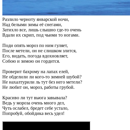
Разлило черноту январской ночи,
Над белыми зимы её снегами,
Затихло все, лишь слышно где-то очень
Вдали их скрип, под чьими то ногами.
Поди опять мороз по ним гуляет,
После метели, он не слишком злится,
Его, видать, погода вдохновляет,
Собою и зимою он гордится.
Проверит бахрому на лапах елей,
Не обделили ли кого-то зимней шубой?
Не нахалтурили ль тут без него метели?
Не любит он, мороз, работы грубой.
Красиво ли тут вьюга завывала?
Ведь у мороза очень много дел,
Чуть ослабел, бредет себе устало,
Попробуй, обойдика весь удел!