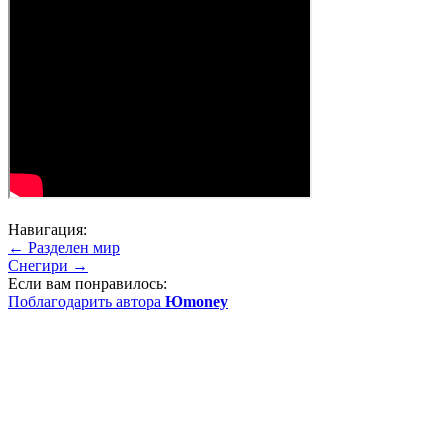
Навигация:
← Разделен мир
Снегири →
Если вам понравилось:
Поблагодарить автора
Юmoney