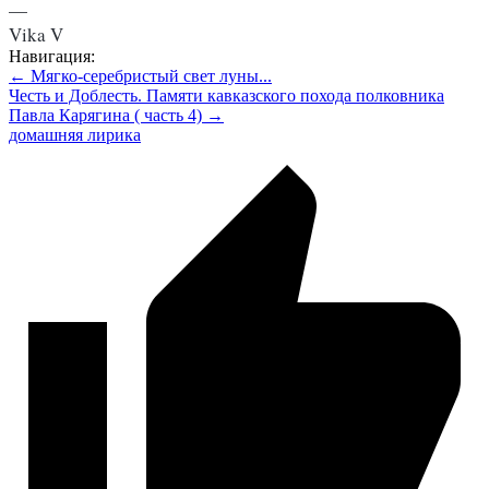
—

Vika V
Навигация:
← Мягко-серебристый свет луны...
Честь и Доблесть. Памяти кавказского похода полковника
Павла Карягина ( часть 4) →
домашняя лирика