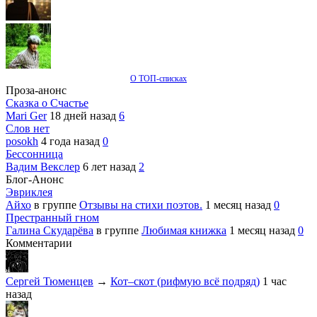
О ТОП-списках
Проза-анонс
Сказка о Счастье
Mari Ger
18 дней назад
6
Слов нет
posokh
4 года назад
0
Бессонница
Вадим Векслер
6 лет назад
2
Блог-Анонс
Эвриклея
Айхо
в группе
Отзывы на стихи поэтов.
1 месяц назад
0
Престранный гном
Галина Скударёва
в группе
Любимая книжка
1 месяц назад
0
Комментарии
Сергей Тюменцев
→
Кот–скот (рифмую всё подряд)
1 час
назад