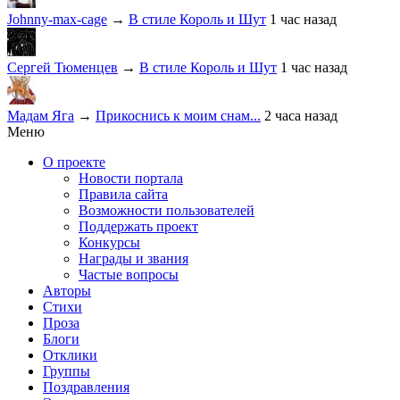
Johnny-max-cage
→
В стиле Король и Шут
1 час назад
Сергей Тюменцев
→
В стиле Король и Шут
1 час назад
Мадам Яга
→
Прикоснись к моим снам...
2 часа назад
Меню
О проекте
Новости портала
Правила сайта
Возможности пользователей
Поддержать проект
Конкурсы
Награды и звания
Частые вопросы
Авторы
Стихи
Проза
Блоги
Отклики
Группы
Поздравления