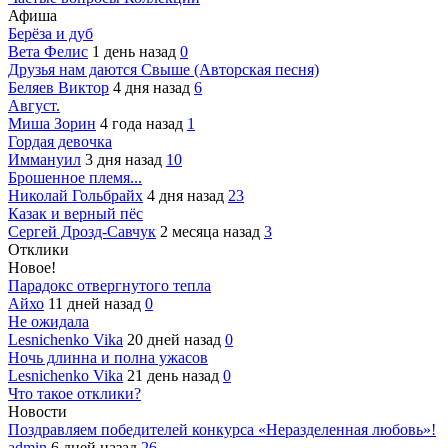
Афиша
Берёза и дуб
Вета Фелис
1 день назад
0
Друзья нам даются Свыше (Авторская песня)
Беляев Виктор
4 дня назад
6
Август.
Миша Зорин
4 года назад
1
Гордая девочка
Иммануил
3 дня назад
10
Брошенное племя...
Николай Гольбрайх
4 дня назад
23
Казак и верный пёс
Сергей Дрозд-Савчук
2 месяца назад
3
Отклики
Новое!
Парадокс отвергнутого тепла
Айхо
11 дней назад
0
Не ожидала
Lesnichenko Vika
20 дней назад
0
Ночь длинна и полна ужасов
Lesnichenko Vika
21 день назад
0
Что такое отклики?
Новости
Поздравляем победителей конкурса «Неразделенная любовь»!
admin
6 дней назад
26