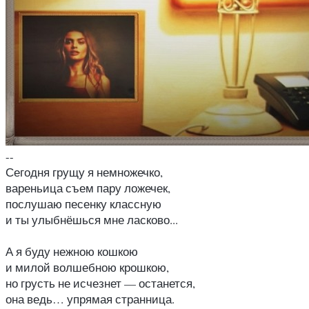
--
Сегодня грущу я немножечко,
вареньица съем пару ложечек,

послушаю песенку классную

и ты улыбнёшься мне ласково...

А я буду нежною кошкою

и милой волшебною крошкою,

но грусть не исчезнет — останется,

она ведь… упрямая странница.
