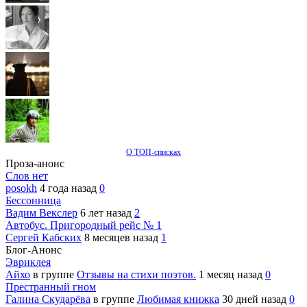
О ТОП-списках
Проза-анонс
Слов нет
posokh
4 года назад
0
Бессонница
Вадим Векслер
6 лет назад
2
Автобус. Пригородный рейс № 1
Сергей Кабских
8 месяцев назад
1
Блог-Анонс
Эвриклея
Айхо
в группе
Отзывы на стихи поэтов.
1 месяц назад
0
Престранный гном
Галина Скударёва
в группе
Любимая книжка
30 дней назад
0