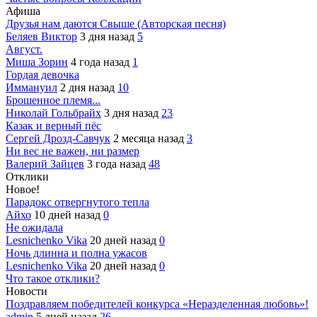
Афиша
Друзья нам даются Свыше (Авторская песня)
Беляев Виктор
3 дня назад
5
Август.
Миша Зорин
4 года назад
1
Гордая девочка
Иммануил
2 дня назад
10
Брошенное племя...
Николай Гольбрайх
3 дня назад
23
Казак и верный пёс
Сергей Дрозд-Савчук
2 месяца назад
3
Ни вес не важен, ни размер
Валерий Зайцев
3 года назад
48
Отклики
Новое!
Парадокс отвергнутого тепла
Айхо
10 дней назад
0
Не ожидала
Lesnichenko Vika
20 дней назад
0
Ночь длинна и полна ужасов
Lesnichenko Vika
20 дней назад
0
Что такое отклики?
Новости
Поздравляем победителей конкурса «Неразделенная любовь»!
admin
5 дней назад
26