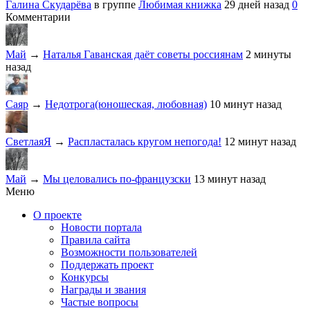
Галина Скударёва
в группе
Любимая книжка
29 дней назад
0
Комментарии
Май
→
Наталья Гаванская даёт советы россиянам
2 минуты
назад
Саяр
→
Недотрога(юношеская, любовная)
10 минут назад
СветлаяЯ
→
Распласталась кругом непогода!
12 минут назад
Май
→
Мы целовались по-французски
13 минут назад
Меню
О проекте
Новости портала
Правила сайта
Возможности пользователей
Поддержать проект
Конкурсы
Награды и звания
Частые вопросы