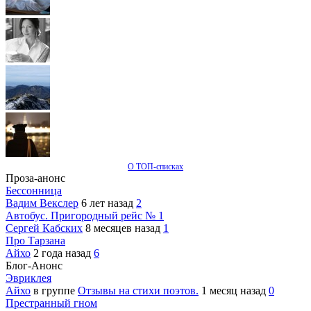
О ТОП-списках
Проза-анонс
Бессонница
Вадим Векслер
6 лет назад
2
Автобус. Пригородный рейс № 1
Сергей Кабских
8 месяцев назад
1
Про Тарзана
Айхо
2 года назад
6
Блог-Анонс
Эвриклея
Айхо
в группе
Отзывы на стихи поэтов.
1 месяц назад
0
Престранный гном