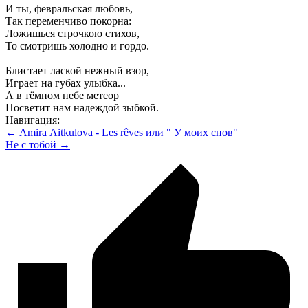
И ты, февральская любовь,
Так переменчиво покорна:
Ложишься строчкою стихов,
То смотришь холодно и гордо.
Блистает лаской нежный взор,
Играет на губах улыбка...
А в тёмном небе метеор
Посветит нам надеждой зыбкой.
Навигация:
← Аmira Аitkulova - Les rêves или " У моих снов"
Не с тобой →