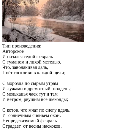
Тип произведения:
Авторское
И начался седой февраль
С туманом и лихой метелью,
Что, заволакивая даль,
Поёт тоскливо в каждой щели;
С морозца по сырым утрам
И лужами в дремотный полдень;
С мельканья чаек тут и там
И ветром, рвущим все щеколды;
С котов, что мчат по снегу вдаль,
И солнечным сияньем окон.
Непредсказуемый февраль
Страдает от весны наскоков.