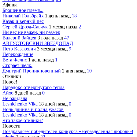
Афиша
Брошенное племя...
Николай Гольбрайх
1 день назад
18
Казак и верный пёс
Сергей Дрозд-Савчук
1 месяц назад
2
Ни вес не важен, ни размер
Валерий Зайцев
3 года назад
47
АВГУСТОВСКИЙ ЗВЕЗДОПАД
Петр Казакевич
3 месяца назад
9
Перерождение
Вета Фелис
1 день назад
1
Сгорает шёлк.
Дмитрий Проникновенный
2 дня назад
10
Отклики
Новое!
Парадокс отвергнутого тепла
Айхо
8 дней назад
0
Не ожидала
Lesnichenko Vika
18 дней назад
0
Ночь длинна и полна ужасов
Lesnichenko Vika
18 дней назад
0
Что такое отклики?
Новости
Поздравляем победителей конкурса «Неразделенная любовь»!
admin
3 дня назад
23