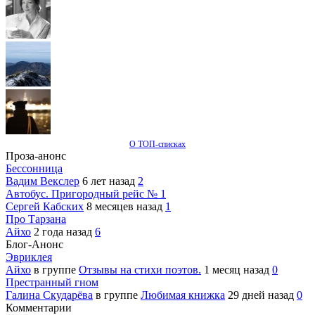
О ТОП-списках
Проза-анонс
Бессонница
Вадим Векслер
6 лет назад
2
Автобус. Пригородный рейс № 1
Сергей Кабских
8 месяцев назад
1
Про Тарзана
Айхо
2 года назад
6
Блог-Анонс
Эвриклея
Айхо
в группе
Отзывы на стихи поэтов.
1 месяц назад
0
Престранный гном
Галина Скударёва
в группе
Любимая книжка
29 дней назад
0
Комментарии