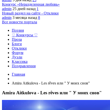
Конкурс «Неразделенная любовь»
admin
25 дней назад
1
Новый раздел на сайте - Отклики
admin
3 месяца назад
8
Все новости портала
Поэзия
♡ Конкурсы ♡
Проза
Блоги
Отклики
Форум
Дуэли
Классика
Поздравления
Главная
Аmira Аitkulova - Les rêves или " У моих снов"
Аmira Аitkulova - Les rêves или " У моих снов"