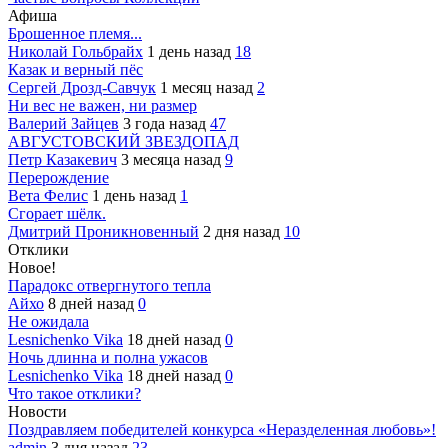
Афиша
Брошенное племя...
Николай Гольбрайх
1 день назад
18
Казак и верный пёс
Сергей Дрозд-Савчук
1 месяц назад
2
Ни вес не важен, ни размер
Валерий Зайцев
3 года назад
47
АВГУСТОВСКИЙ ЗВЕЗДОПАД
Петр Казакевич
3 месяца назад
9
Перерождение
Вета Фелис
1 день назад
1
Сгорает шёлк.
Дмитрий Проникновенный
2 дня назад
10
Отклики
Новое!
Парадокс отвергнутого тепла
Айхо
8 дней назад
0
Не ожидала
Lesnichenko Vika
18 дней назад
0
Ночь длинна и полна ужасов
Lesnichenko Vika
18 дней назад
0
Что такое отклики?
Новости
Поздравляем победителей конкурса «Неразделенная любовь»!
admin
3 дня назад
23