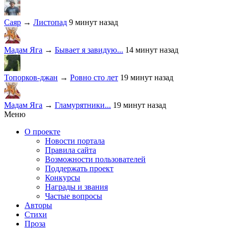
Саяр
→
Листопад
9 минут назад
Мадам Яга
→
Бывает я завидую...
14 минут назад
Топорков-джан
→
Ровно сто лет
19 минут назад
Мадам Яга
→
Гламурятники...
19 минут назад
Меню
О проекте
Новости портала
Правила сайта
Возможности пользователей
Поддержать проект
Конкурсы
Награды и звания
Частые вопросы
Авторы
Стихи
Проза