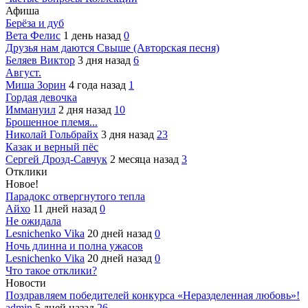
Афиша
Берёза и дуб
Вета Фелис
1 день назад
0
Друзья нам даются Свыше (Авторская песня)
Беляев Виктор
3 дня назад
6
Август.
Миша Зорин
4 года назад
1
Гордая девочка
Иммануил
2 дня назад
10
Брошенное племя...
Николай Гольбрайх
3 дня назад
23
Казак и верный пёс
Сергей Дрозд-Савчук
2 месяца назад
3
Отклики
Новое!
Парадокс отвергнутого тепла
Айхо
11 дней назад
0
Не ожидала
Lesnichenko Vika
20 дней назад
0
Ночь длинна и полна ужасов
Lesnichenko Vika
20 дней назад
0
Что такое отклики?
Новости
Поздравляем победителей конкурса «Неразделенная любовь»!
admin
5 дней назад
26