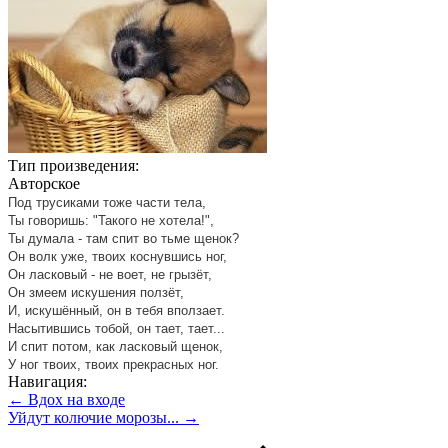
Тип произведения:
Авторское
Под трусиками тоже части тела,
Ты говоришь: "Такого не хотела!",
Ты думала - там спит во тьме щенок?
Он волк уже, твоих коснувшись ног,
Он ласковый - не воет, не грызёт,
Он змеем искушения ползёт,
И, искушённый, он в тебя вползает.
Насытившись тобой, он тает, тает...
И спит потом, как ласковый щенок,
У ног твоих, твоих прекрасных ног.
Навигация:
← Вдох на входе
Уйдут колючие морозы... →