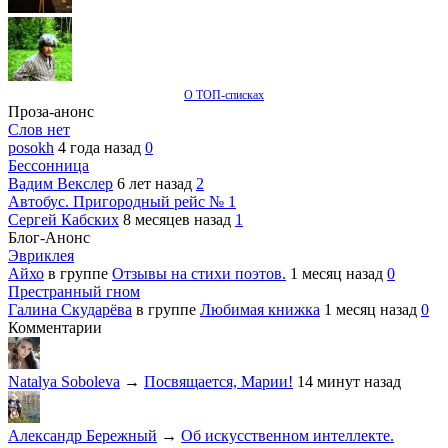
О ТОП-списках
Проза-анонс
Слов нет
posokh
4 года назад
0
Бессонница
Вадим Векслер
6 лет назад
2
Автобус. Пригородный рейс № 1
Сергей Кабских
8 месяцев назад
1
Блог-Анонс
Эвриклея
Айхо
в группе
Отзывы на стихи поэтов.
1 месяц назад
0
Престранный гном
Галина Скударёва
в группе
Любимая книжка
1 месяц назад
0
Комментарии
Natalya Soboleva
→
Посвящается, Марии!
14 минут назад
Александр Бережный
→
Об искусственном интеллекте.