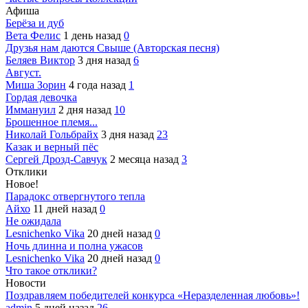
Афиша
Берёза и дуб
Вета Фелис
1 день назад
0
Друзья нам даются Свыше (Авторская песня)
Беляев Виктор
3 дня назад
6
Август.
Миша Зорин
4 года назад
1
Гордая девочка
Иммануил
2 дня назад
10
Брошенное племя...
Николай Гольбрайх
3 дня назад
23
Казак и верный пёс
Сергей Дрозд-Савчук
2 месяца назад
3
Отклики
Новое!
Парадокс отвергнутого тепла
Айхо
11 дней назад
0
Не ожидала
Lesnichenko Vika
20 дней назад
0
Ночь длинна и полна ужасов
Lesnichenko Vika
20 дней назад
0
Что такое отклики?
Новости
Поздравляем победителей конкурса «Неразделенная любовь»!
admin
5 дней назад
26