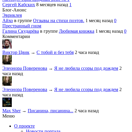
Сергей Кабских
8 месяцев назад
1
Блог-Анонс
Эвриклея
Айхо
в группе
Отзывы на стихи поэтов.
1 месяц назад
0
Престранный гном
Галина Скударёва
в группе
Любимая книжка
1 месяц назад
0
Комментарии
Виктор Цвик
→
С тобой и без тебя
2 часа назад
Элеонора Поверенова
→
Я не любила ссоры под дождем
2
часа назад
Элеонора Поверенова
→
Я не любила ссоры под дождем
2
часа назад
Max Sher
→
Писанина, писанина...
2 часа назад
Меню
О проекте
Новости портала