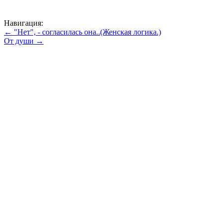
Навигация:
← "Нет", - согласилась она..(Женская логика.)
От души →