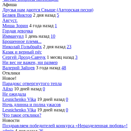
Афиша
Друзья нам даются Свыше (Авторская песня)
Беляев Виктор
2 дня назад
5
Август.
Миша Зорин
4 года назад
1
Гордая девочка
Иммануил
1 день назад
10
Брошенное племя...
Николай Гольбрайх
2 дня назад
23
Казак и верный пёс
Сергей Дрозд-Савчук
1 месяц назад
3
Ни вес не важен, ни размер
Валерий Зайцев
3 года назад
48
Отклики
Новое!
Парадокс отвергнутого тепла
Айхо
10 дней назад
0
Не ожидала
Lesnichenko Vika
19 дней назад
0
Ночь длинна и полна ужасов
Lesnichenko Vika
19 дней назад
0
Что такое отклики?
Новости
Поздравляем победителей конкурса «Неразделенная любовь»!
admin
4 дня назад
26