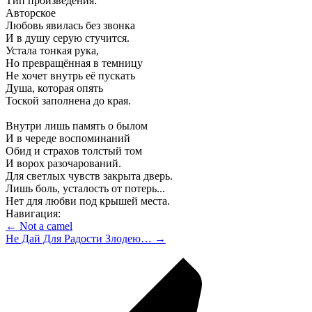
Тип произведения:
Авторское
Любовь явилась без звонка
И в душу серую стучится.
Устала тонкая рука,
Но превращённая в темницу
Не хочет внутрь её пускать
Душа, которая опять
Тоской заполнена до края.
Внутри лишь память о былом
И в череде воспоминаний
Обид и страхов толстый том
И ворох разочарований.
Для светлых чувств закрыта дверь.
Лишь боль, усталость от потерь...
Нет для любви под крышей места.
Навигация:
← Not a camel
Не Дай Для Радости Злодею… →