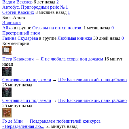
Вадим Векслер
6 лет назад
2
Автобус. Пригородный рейс № 1
Сергей Кабских
8 месяцев назад
1
Блог-Анонс
Эвриклея
Айхо
в группе
Отзывы на стихи поэтов.
1 месяц назад
0
Престранный гном
Галина Скударёва
в группе
Любимая книжка
30 дней назад
0
Комментарии
Петр Казакевич
→
Я не любила ссоры под дождем
16 минут
назад
Смотрящая из-под земли
→
Пёс Баскервильский. панк-рОково
25 минут назад
Смотрящая из-под земли
→
Пёс Баскервильский. панк-рОково
25 минут назад
Го де Мин
→
Поздравляем победителей конкурса
«Неразделенная лю...
51 минута назад