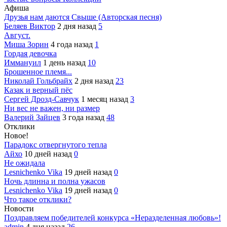
Афиша
Друзья нам даются Свыше (Авторская песня)
Беляев Виктор
2 дня назад
5
Август.
Миша Зорин
4 года назад
1
Гордая девочка
Иммануил
1 день назад
10
Брошенное племя...
Николай Гольбрайх
2 дня назад
23
Казак и верный пёс
Сергей Дрозд-Савчук
1 месяц назад
3
Ни вес не важен, ни размер
Валерий Зайцев
3 года назад
48
Отклики
Новое!
Парадокс отвергнутого тепла
Айхо
10 дней назад
0
Не ожидала
Lesnichenko Vika
19 дней назад
0
Ночь длинна и полна ужасов
Lesnichenko Vika
19 дней назад
0
Что такое отклики?
Новости
Поздравляем победителей конкурса «Неразделенная любовь»!
admin
4 дня назад
26