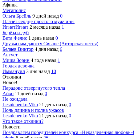
Афиша
Мегаполис
Ольга Брейль
9 дней назад
0
Плачет сердце простого мужчины
ИгнатИгнат
2 месяца назад
1
Берёза и дуб
Вета Фелис
1 день назад
0
Друзья нам даются Свыше (Авторская песня)
Беляев Виктор
4 дня назад
6
Август.
Миша Зорин
4 года назад
1
Гордая девочка
Иммануил
3 дня назад
10
Отклики
Новое!
Парадокс отвергнутого тепла
Айхо
11 дней назад
0
Не ожидала
Lesnichenko Vika
21 день назад
0
Ночь длинна и полна ужасов
Lesnichenko Vika
21 день назад
0
Что такое отклики?
Новости
Поздравляем победителей конкурса «Неразделенная любовь»!
admin
6 дней назад
26