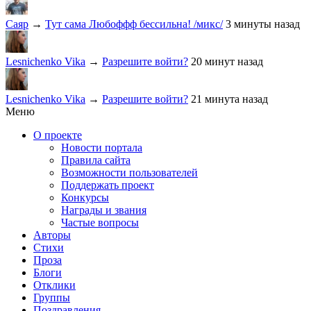
Саяр
→
Тут сама Любоффф бессильна! /микс/
3 минуты назад
Lesnichenko Vika
→
Разрешите войти?
20 минут назад
Lesnichenko Vika
→
Разрешите войти?
21 минута назад
Меню
О проекте
Новости портала
Правила сайта
Возможности пользователей
Поддержать проект
Конкурсы
Награды и звания
Частые вопросы
Авторы
Стихи
Проза
Блоги
Отклики
Группы
Поздравления