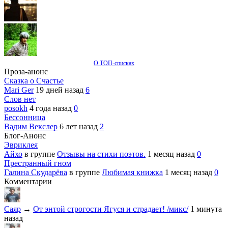
О ТОП-списках
Проза-анонс
Сказка о Счастье
Mari Ger
19 дней назад
6
Слов нет
posokh
4 года назад
0
Бессонница
Вадим Векслер
6 лет назад
2
Блог-Анонс
Эвриклея
Айхо
в группе
Отзывы на стихи поэтов.
1 месяц назад
0
Престранный гном
Галина Скударёва
в группе
Любимая книжка
1 месяц назад
0
Комментарии
Саяр
→
От энтой строгости Ягуся и страдает! /микс/
1 минута
назад