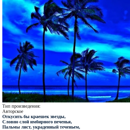
Тип произведения:
Авторское
Откусить бы краешек звезды,
Словно слой имбирного печенья,
Пальмы лист, украденный теченьем,