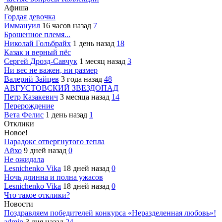
Афиша
Гордая девочка
Иммануил
16 часов назад
7
Брошенное племя...
Николай Гольбрайх
1 день назад
18
Казак и верный пёс
Сергей Дрозд-Савчук
1 месяц назад
3
Ни вес не важен, ни размер
Валерий Зайцев
3 года назад
48
АВГУСТОВСКИЙ ЗВЕЗДОПАД
Петр Казакевич
3 месяца назад
14
Перерождение
Вета Фелис
1 день назад
1
Отклики
Новое!
Парадокс отвергнутого тепла
Айхо
9 дней назад
0
Не ожидала
Lesnichenko Vika
18 дней назад
0
Ночь длинна и полна ужасов
Lesnichenko Vika
18 дней назад
0
Что такое отклики?
Новости
Поздравляем победителей конкурса «Неразделенная любовь»!
admin
3 дня назад
24