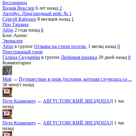
Бессонница
Вадим Векслер
6 лет назад
2
Автобус. Пригородный рейс № 1
Сергей Кабских
8 месяцев назад
1
Про Тарзана
Айхо
2 года назад
6
Блог-Анонс
Эвриклея
Айхо
в группе
Отзывы на стихи поэтов.
1 месяц назад
0
Престранный гном
Галина Скударёва
в группе
Любимая книжка
29 дней назад
0
Комментарии
Май
→
Путешествие в цирк (история, которая случилась со ...
38 минут назад
Петр Казакевич
→
АВГУСТОВСКИЙ ЗВЕЗДОПАД
1 час
назад
Петр Казакевич
→
АВГУСТОВСКИЙ ЗВЕЗДОПАД
1 час
назад