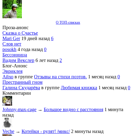
О ТОП-списках
Проза-анонс
Сказка о Счастье
Mari Ger
19 дней назад
6
Слов нет
posokh
4 года назад
0
Бессонница
Вадим Векслер
6 лет назад
2
Блог-Анонс
Эвриклея
Айхо
в группе
Отзывы на стихи поэтов.
1 месяц назад
0
Престранный гном
Галина Скударёва
в группе
Любимая книжка
1 месяц назад
0
Комментарии
Johnny-max-cage
→
Большое видно с расстояния
1 минута
назад
Veche
→
Котейки - рулят! /микс/
2 минуты назад