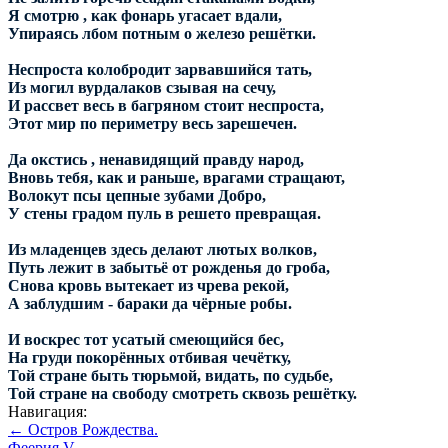
Я смотрю , как фонарь угасает вдали,
Упираясь лбом потным о железо решётки.
Неспроста колобродит зарвавшийся тать,
Из могил вурдалаков сзывая на сечу,
И рассвет весь в багряном стоит неспроста,
Этот мир по периметру весь зарешечен.
Да окстись , ненавидящий правду народ,
Вновь тебя, как и раньше, врагами стращают,
Волокут псы цепные зубами Добро,
У стены градом пуль в решето превращая.
Из младенцев здесь делают лютых волков,
Путь лежит в забытьё от рожденья до гроба,
Снова кровь вытекает из чрева рекой,
А заблудшим - бараки да чёрные робы.
И воскрес тот усатый смеющийся бес,
На груди покорённых отбивая чечётку,
Той стране быть тюрьмой, видать, по судьбе,
Той стране на свободу смотреть сквозь решётку.
Навигация:
← Остров Рождества.
Феерия V →