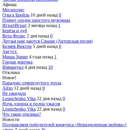
Афиша
Мегаполис
Ольга Брейль
10 дней назад
0
Плачет сердце простого мужчины
ИгнатИгнат
2 месяца назад
1
Берёза и дуб
Вета Фелис
2 дня назад
0
Друзья нам даются Свыше (Авторская песня)
Беляев Виктор
5 дней назад
6
Август.
Миша Зорин
4 года назад
1
Гордая девочка
Иммануил
4 дня назад
10
Отклики
Новое!
Парадокс отвергнутого тепла
Айхо
12 дней назад
0
Не ожидала
Lesnichenko Vika
22 дня назад
0
Ночь длинна и полна ужасов
Lesnichenko Vika
22 дня назад
0
Что такое отклики?
Новости
Поздравляем победителей конкурса «Неразделенная любовь»!
admin
7 дней назад
26