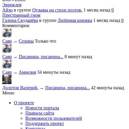
Эвриклея
Айхо
в группе
Отзывы на стихи поэтов.
1 месяц назад
0
Престранный гном
Галина Скударёва
в группе
Любимая книжка
1 месяц назад
0
Комментарии
Саяр
→
Сезоны
Только что
Саяр
→
Писанина, писанина...
8 минут назад
Саяр
→
Амнезия
34 минуты назад
Долотов Валерий.
→
Писанина, писанина...
42 минуты назад
Меню
О проекте
Новости портала
Правила сайта
Возможности пользователей
Поддержать проект
Конкурсы