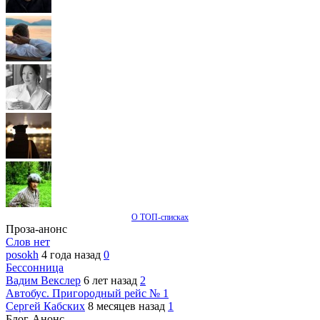
О ТОП-списках
Проза-анонс
Слов нет
posokh
4 года назад
0
Бессонница
Вадим Векслер
6 лет назад
2
Автобус. Пригородный рейс № 1
Сергей Кабских
8 месяцев назад
1
Блог-Анонс