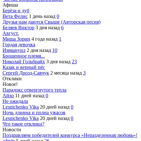
Афиша
Берёза и дуб
Вета Фелис
1 день назад
0
Друзья нам даются Свыше (Авторская песня)
Беляев Виктор
3 дня назад
6
Август.
Миша Зорин
4 года назад
1
Гордая девочка
Иммануил
2 дня назад
10
Брошенное племя...
Николай Гольбрайх
3 дня назад
23
Казак и верный пёс
Сергей Дрозд-Савчук
2 месяца назад
3
Отклики
Новое!
Парадокс отвергнутого тепла
Айхо
11 дней назад
0
Не ожидала
Lesnichenko Vika
20 дней назад
0
Ночь длинна и полна ужасов
Lesnichenko Vika
20 дней назад
0
Что такое отклики?
Новости
Поздравляем победителей конкурса «Неразделенная любовь»!
admin
5 дней назад
26