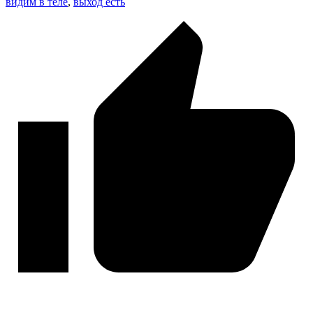
видим в теле
,
выход есть