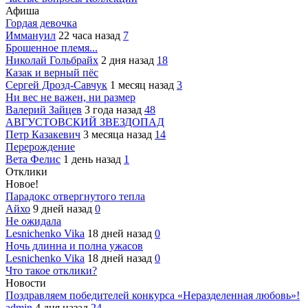
Афиша
Гордая девочка
Иммануил
22 часа назад
7
Брошенное племя...
Николай Гольбрайх
2 дня назад
18
Казак и верный пёс
Сергей Дрозд-Савчук
1 месяц назад
3
Ни вес не важен, ни размер
Валерий Зайцев
3 года назад
48
АВГУСТОВСКИЙ ЗВЕЗДОПАД
Петр Казакевич
3 месяца назад
14
Перерождение
Вета Фелис
1 день назад
1
Отклики
Новое!
Парадокс отвергнутого тепла
Айхо
9 дней назад
0
Не ожидала
Lesnichenko Vika
18 дней назад
0
Ночь длинна и полна ужасов
Lesnichenko Vika
18 дней назад
0
Что такое отклики?
Новости
Поздравляем победителей конкурса «Неразделенная любовь»!
admin
4 дня назад
24