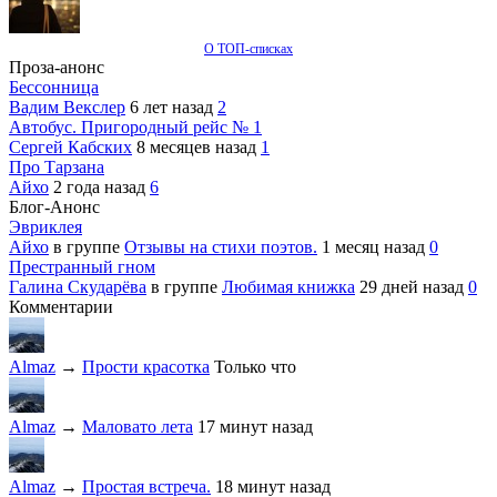
О ТОП-списках
Проза-анонс
Бессонница
Вадим Векслер
6 лет назад
2
Автобус. Пригородный рейс № 1
Сергей Кабских
8 месяцев назад
1
Про Тарзана
Айхо
2 года назад
6
Блог-Анонс
Эвриклея
Айхо
в группе
Отзывы на стихи поэтов.
1 месяц назад
0
Престранный гном
Галина Скударёва
в группе
Любимая книжка
29 дней назад
0
Комментарии
Almaz
→
Прости красотка
Только что
Almaz
→
Маловато лета
17 минут назад
Almaz
→
Простая встреча.
18 минут назад