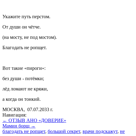
Укажите путь перстом.
От души он чётче.
(на мосту, не под мостом).
Благодать не ропщет.
Вот такие «пироги»:
без души - потёмки;
лёд ломают не кряжи,
а когда он тонкий.
МОСКВА, 07.07.2033 г.
Навигация:
← ОТЗЫВ АНО «ДОВЕРИЕ»
Мамин борщ →
благодать не ропщет
,
большой секрет
,
врачи подскажут
,
не