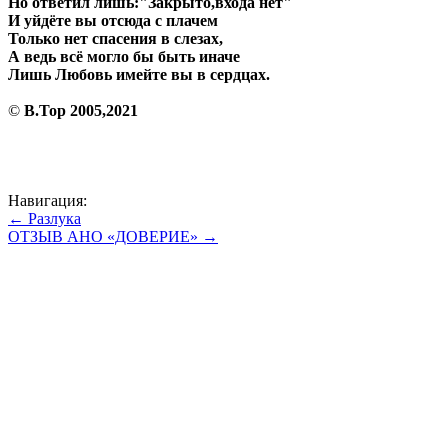
Но ответил лишь:"Закрыто,входа нет"
И уйдёте вы отсюда с плачем
Только нет спасения в слезах,
А ведь всё могло бы быть иначе
Лишь Любовь имейте вы в сердцах.
©
В.Тор 2005,2021
Навигация:
← Разлука
ОТЗЫВ АНО «ДОВЕРИЕ» →