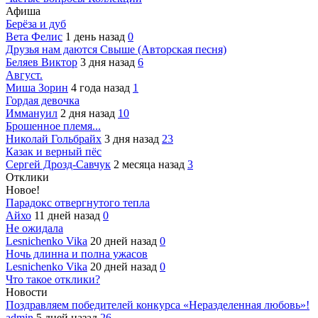
Афиша
Берёза и дуб
Вета Фелис
1 день назад
0
Друзья нам даются Свыше (Авторская песня)
Беляев Виктор
3 дня назад
6
Август.
Миша Зорин
4 года назад
1
Гордая девочка
Иммануил
2 дня назад
10
Брошенное племя...
Николай Гольбрайх
3 дня назад
23
Казак и верный пёс
Сергей Дрозд-Савчук
2 месяца назад
3
Отклики
Новое!
Парадокс отвергнутого тепла
Айхо
11 дней назад
0
Не ожидала
Lesnichenko Vika
20 дней назад
0
Ночь длинна и полна ужасов
Lesnichenko Vika
20 дней назад
0
Что такое отклики?
Новости
Поздравляем победителей конкурса «Неразделенная любовь»!
admin
5 дней назад
26