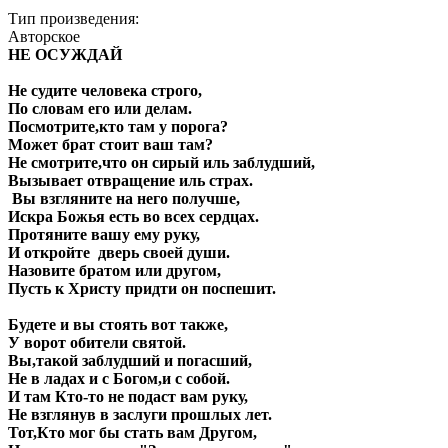
Тип произведения:
Авторское
НЕ ОСУЖДАЙ
Не судите человека строго,
По словам его или делам.
Посмотрите,кто там у порога?
Может брат стоит ваш там?
Не смотрите,что он сирый иль заблудший,
Вызывает отвращение иль страх.
Вы взгляните на него получше,
Искра Божья есть во всех сердцах.
Протяните вашу ему руку,
И откройте дверь своей души.
Назовите братом или другом,
Пусть к Христу придти он поспешит.
Будете и вы стоять вот также,
У ворот обители святой.
Вы,такой заблудший и погасший,
Не в ладах и с Богом,и с собой.
И там Кто-то не подаст вам руку,
Не взглянув в заслуги прошлых лет.
Тот,Кто мог бы стать вам Другом,