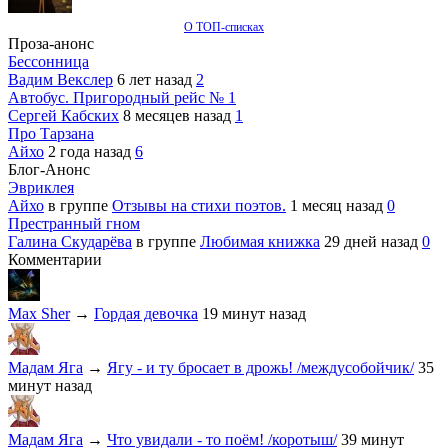
О ТОП-списках
Проза-анонс
Бессонница
Вадим Векслер
6 лет назад
2
Автобус. Пригородный рейс № 1
Сергей Кабских
8 месяцев назад
1
Про Тарзана
Айхо
2 года назад
6
Блог-Анонс
Эвриклея
Айхо
в группе
Отзывы на стихи поэтов.
1 месяц назад
0
Престранный гном
Галина Скударёва
в группе
Любимая книжка
29 дней назад
0
Комментарии
Max Sher
→
Гордая девочка
19 минут назад
Мадам Яга
→
Ягу - и ту бросает в дрожь! /междусобойчик/
35
минут назад
Мадам Яга
→
Что увидали - то поём! /коротыш/
39 минут