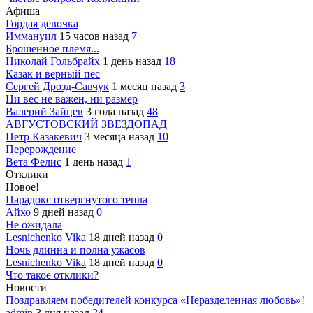
Афиша
Гордая девочка
Иммануил
15 часов назад
7
Брошенное племя...
Николай Гольбрайх
1 день назад
18
Казак и верный пёс
Сергей Дрозд-Савчук
1 месяц назад
3
Ни вес не важен, ни размер
Валерий Зайцев
3 года назад
48
АВГУСТОВСКИЙ ЗВЕЗДОПАД
Петр Казакевич
3 месяца назад
10
Перерождение
Вета Фелис
1 день назад
1
Отклики
Новое!
Парадокс отвергнутого тепла
Айхо
9 дней назад
0
Не ожидала
Lesnichenko Vika
18 дней назад
0
Ночь длинна и полна ужасов
Lesnichenko Vika
18 дней назад
0
Что такое отклики?
Новости
Поздравляем победителей конкурса «Неразделенная любовь»!
admin
3 дня назад
24