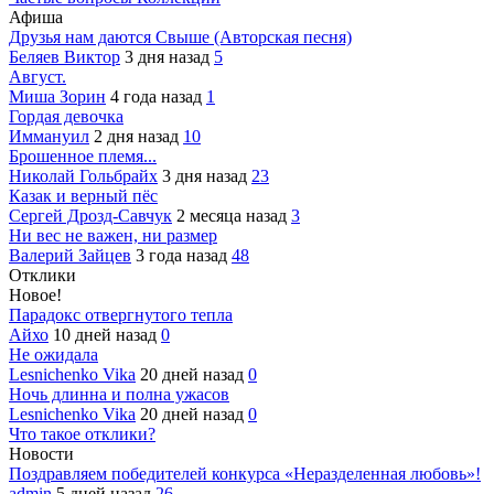
Афиша
Друзья нам даются Свыше (Авторская песня)
Беляев Виктор
3 дня назад
5
Август.
Миша Зорин
4 года назад
1
Гордая девочка
Иммануил
2 дня назад
10
Брошенное племя...
Николай Гольбрайх
3 дня назад
23
Казак и верный пёс
Сергей Дрозд-Савчук
2 месяца назад
3
Ни вес не важен, ни размер
Валерий Зайцев
3 года назад
48
Отклики
Новое!
Парадокс отвергнутого тепла
Айхо
10 дней назад
0
Не ожидала
Lesnichenko Vika
20 дней назад
0
Ночь длинна и полна ужасов
Lesnichenko Vika
20 дней назад
0
Что такое отклики?
Новости
Поздравляем победителей конкурса «Неразделенная любовь»!
admin
5 дней назад
26