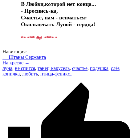
В Любви,которой нет конца...
- Проснись-ка,
Счастье, нам - венчаться:
Окольцевать Луной - сердца!
***** ## *****
Навигация:
← Штаны Сержанта
На кресле →
луна
,
не спится
,
танец-карусель
,
счастье
,
подушка
,
слёз
копилка
,
любить
,
птица-феникс...