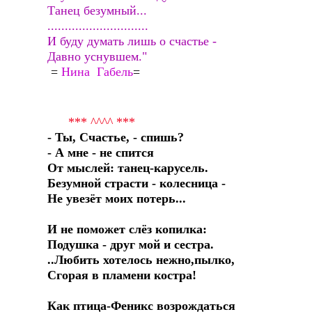
Танец безумный...
.............................
И буду думать лишь о счастье -
Давно уснувшем."
=
Нина
Габель
=
*** ^^^^ ***
- Ты, Счастье, - спишь?
- А мне - не спится
От мыслей: танец-карусель.
Безумной страсти - колесница -
Не увезёт моих потерь...
И не поможет слёз копилка:
Подушка - друг мой и сестра.
..Любить хотелось нежно,пылко,
Сгорая в пламени костра!
Как птица-Феникс возрождаться