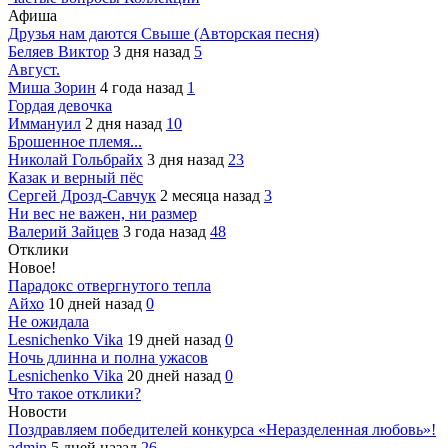
Афиша
Друзья нам даются Свыше (Авторская песня)
Беляев Виктор
3 дня назад
5
Август.
Миша Зорин
4 года назад
1
Гордая девочка
Иммануил
2 дня назад
10
Брошенное племя...
Николай Гольбрайх
3 дня назад
23
Казак и верный пёс
Сергей Дрозд-Савчук
2 месяца назад
3
Ни вес не важен, ни размер
Валерий Зайцев
3 года назад
48
Отклики
Новое!
Парадокс отвергнутого тепла
Айхо
10 дней назад
0
Не ожидала
Lesnichenko Vika
19 дней назад
0
Ночь длинна и полна ужасов
Lesnichenko Vika
20 дней назад
0
Что такое отклики?
Новости
Поздравляем победителей конкурса «Неразделенная любовь»!
admin
5 дней назад
26