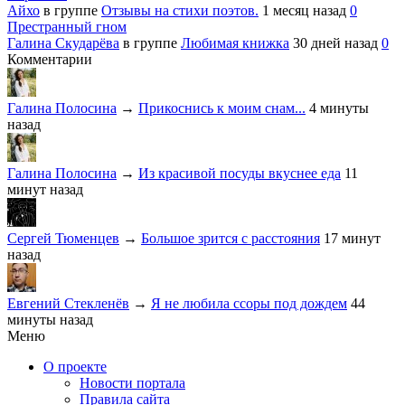
Айхо
в группе
Отзывы на стихи поэтов.
1 месяц назад
0
Престранный гном
Галина Скударёва
в группе
Любимая книжка
30 дней назад
0
Комментарии
Галина Полосина
→
Прикоснись к моим снам...
4 минуты
назад
Галина Полосина
→
Из красивой посуды вкуснее еда
11
минут назад
Сергей Тюменцев
→
Большое зрится с расстояния
17 минут
назад
Евгений Стекленёв
→
Я не любила ссоры под дождем
44
минуты назад
Меню
О проекте
Новости портала
Правила сайта