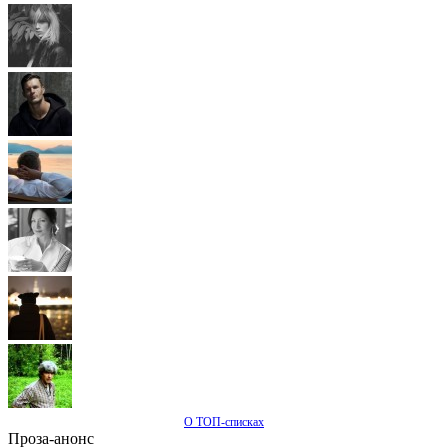
О ТОП-списках
Проза-анонс