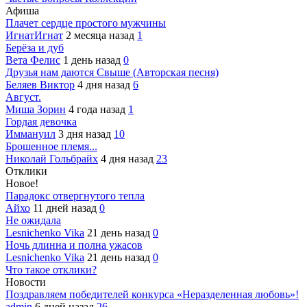
Афиша
Плачет сердце простого мужчины
ИгнатИгнат
2 месяца назад
1
Берёза и дуб
Вета Фелис
1 день назад
0
Друзья нам даются Свыше (Авторская песня)
Беляев Виктор
4 дня назад
6
Август.
Миша Зорин
4 года назад
1
Гордая девочка
Иммануил
3 дня назад
10
Брошенное племя...
Николай Гольбрайх
4 дня назад
23
Отклики
Новое!
Парадокс отвергнутого тепла
Айхо
11 дней назад
0
Не ожидала
Lesnichenko Vika
21 день назад
0
Ночь длинна и полна ужасов
Lesnichenko Vika
21 день назад
0
Что такое отклики?
Новости
Поздравляем победителей конкурса «Неразделенная любовь»!
admin
6 дней назад
26