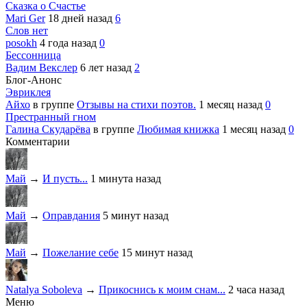
Сказка о Счастье
Mari Ger
18 дней назад
6
Слов нет
posokh
4 года назад
0
Бессонница
Вадим Векслер
6 лет назад
2
Блог-Анонс
Эвриклея
Айхо
в группе
Отзывы на стихи поэтов.
1 месяц назад
0
Престранный гном
Галина Скударёва
в группе
Любимая книжка
1 месяц назад
0
Комментарии
Май
→
И пусть...
1 минута назад
Май
→
Оправдания
5 минут назад
Май
→
Пожелание себе
15 минут назад
Natalya Soboleva
→
Прикоснись к моим снам...
2 часа назад
Меню