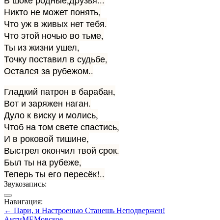
В шоке родные,друзья...
Никто не может понять,
Что уж в живых нет тебя.
Что этой ночью во тьме,
Ты из жизни ушел,
Точку поставил в судьбе,
Остался за рубежом..
Гладкий патрон в барабан,
Вот и заряжен наган.
Дуло к виску и молись,
Чтоб на том свете спастись,
И в роковой тишине,
Выстрел окончил твой срок.
Был ты на рубеже,
Теперь ты его пересёк!..
Звукозапись:
Навигация:
← Пари, и Настроенью Станешь Неподвержен!
АнтиМЕМовское →