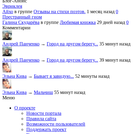
Блог-Анонс
Эвриклея
Айхо
в группе
Отзывы на стихи поэтов.
1 месяц назад
0
Престранный гном
Галина Скударёва
в группе
Любимая книжка
29 дней назад
0
Комментарии
Андрей Панченко
→
Город на другом берегу...
35 минут назад
Андрей Панченко
→
Город на другом берегу...
39 минут назад
Эльна Кива
→
Бывает я завидую...
52 минуты назад
Эльна Кива
→
Мальчиш
55 минут назад
Меню
О проекте
Новости портала
Правила сайта
Возможности пользователей
Поддержать проект