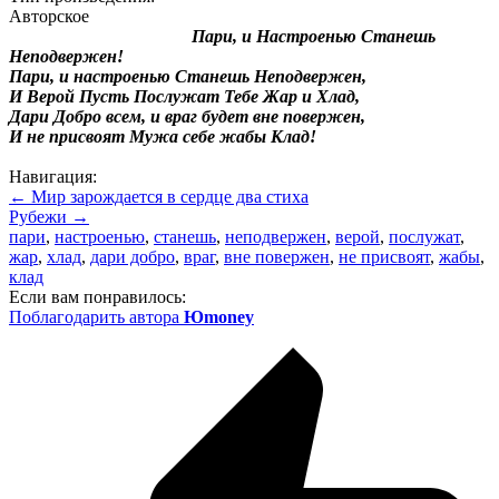
Авторское
Пари, и Настроенью Станешь
Неподвержен!
Пари, и настроенью Станешь Неподвержен,
И Верой Пусть Послужат Тебе Жар и Хлад,
Дари Добро всем, и враг будет вне повержен,
И не присвоят Мужа себе жабы Клад!
Навигация:
← Мир зарождается в сердце два стиха
Рубежи →
пари
,
настроенью
,
станешь
,
неподвержен
,
верой
,
послужат
,
жар
,
хлад
,
дари добро
,
враг
,
вне повержен
,
не присвоят
,
жабы
,
клад
Если вам понравилось:
Поблагодарить автора
Юmoney