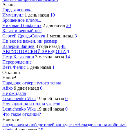
Афиша
Гордая девочка
Иммануил
1 день назад
10
Брошенное племя...
Николай Гольбрайх
2 дня назад
20
Казак и верный пёс
Сергей Дрозд-Савчук
1 месяц назад
3
Ни вес не важен, ни размер
Валерий Зайцев
3 года назад
48
АВГУСТОВСКИЙ ЗВЕЗДОПАД
Петр Казакевич
3 месяца назад
14
Перерождение
Вета Фелис
1 день назад
1
Отклики
Новое!
Парадокс отвергнутого тепла
Айхо
9 дней назад
0
Не ожидала
Lesnichenko Vika
19 дней назад
0
Ночь длинна и полна ужасов
Lesnichenko Vika
19 дней назад
0
Что такое отклики?
Новости
Поздравляем победителей конкурса «Неразделенная любовь»!
admin
4 дня назад
25