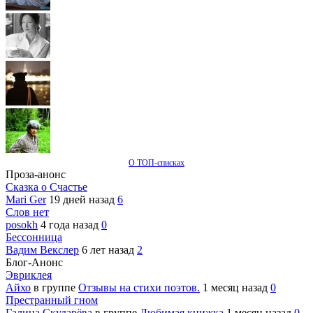
О ТОП-списках
Проза-анонс
Сказка о Счастье
Mari Ger
19 дней назад
6
Слов нет
posokh
4 года назад
0
Бессонница
Вадим Векслер
6 лет назад
2
Блог-Анонс
Эвриклея
Айхо
в группе
Отзывы на стихи поэтов.
1 месяц назад
0
Престранный гном
Галина Скударёва
в группе
Любимая книжка
1 месяц назад
0