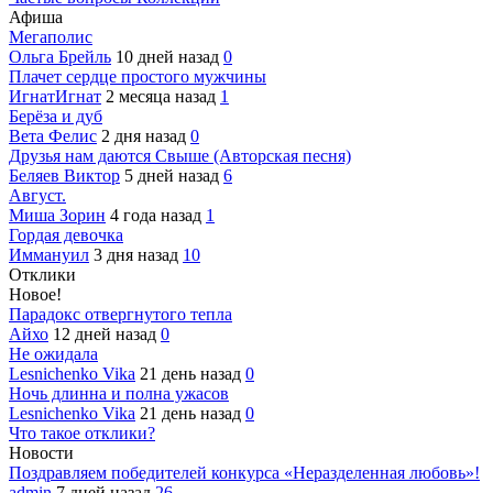
Афиша
Мегаполис
Ольга Брейль
10 дней назад
0
Плачет сердце простого мужчины
ИгнатИгнат
2 месяца назад
1
Берёза и дуб
Вета Фелис
2 дня назад
0
Друзья нам даются Свыше (Авторская песня)
Беляев Виктор
5 дней назад
6
Август.
Миша Зорин
4 года назад
1
Гордая девочка
Иммануил
3 дня назад
10
Отклики
Новое!
Парадокс отвергнутого тепла
Айхо
12 дней назад
0
Не ожидала
Lesnichenko Vika
21 день назад
0
Ночь длинна и полна ужасов
Lesnichenko Vika
21 день назад
0
Что такое отклики?
Новости
Поздравляем победителей конкурса «Неразделенная любовь»!
admin
7 дней назад
26