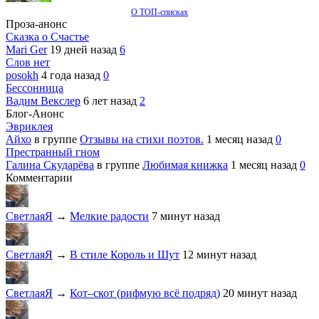
О ТОП-списках
Проза-анонс
Сказка о Счастье
Mari Ger
19 дней назад
6
Слов нет
posokh
4 года назад
0
Бессонница
Вадим Векслер
6 лет назад
2
Блог-Анонс
Эвриклея
Айхо
в группе
Отзывы на стихи поэтов.
1 месяц назад
0
Престранный гном
Галина Скударёва
в группе
Любимая книжка
1 месяц назад
0
Комментарии
СветлаяЯ
→
Мелкие радости
7 минут назад
СветлаяЯ
→
В стиле Король и Шут
12 минут назад
СветлаяЯ
→
Кот–скот (рифмую всё подряд)
20 минут назад