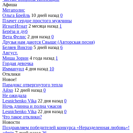
Афиша
Мегаполис
Ольга Брейль
10 дней назад
0
Плачет сердце простого мужчины
ИгнатИгнат
2 месяца назад
1
Берёза и дуб
Вета Фелис
2 дня назад
0
Друзья нам даются Свыше (Авторская песня)
Беляев Виктор
5 дней назад
6
Август.
Миша Зорин
4 года назад
1
Гордая девочка
Иммануил
4 дня назад
10
Отклики
Новое!
Парадокс отвергнутого тепла
Айхо
12 дней назад
0
Не ожидала
Lesnichenko Vika
22 дня назад
0
Ночь длинна и полна ужасов
Lesnichenko Vika
22 дня назад
0
Что такое отклики?
Новости
Поздравляем победителей конкурса «Неразделенная любовь»!
admin
7 дней назад
26