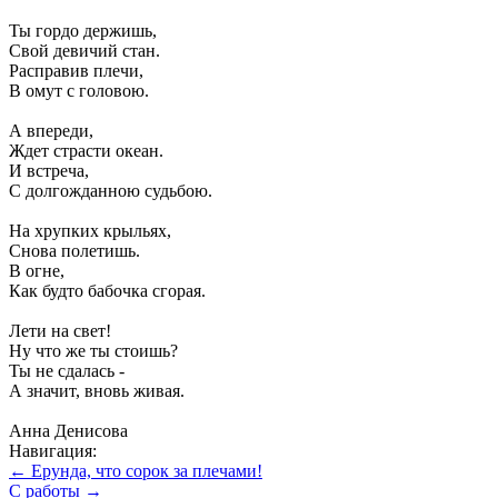
Ты гордо держишь,
Свой девичий стан.
Расправив плечи,
В омут с головою.
А впереди,
Ждет страсти океан.
И встреча,
С долгожданною судьбою.
На хрупких крыльях,
Снова полетишь.
В огне,
Как будто бабочка сгорая.
Лети на свет!
Ну что же ты стоишь?
Ты не сдалась -
А значит, вновь живая.
Анна Денисова
Навигация:
← Ерунда, что сорок за плечами!
С работы →