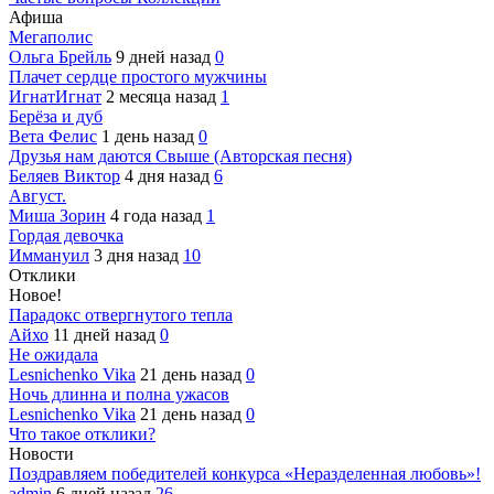
Афиша
Мегаполис
Ольга Брейль
9 дней назад
0
Плачет сердце простого мужчины
ИгнатИгнат
2 месяца назад
1
Берёза и дуб
Вета Фелис
1 день назад
0
Друзья нам даются Свыше (Авторская песня)
Беляев Виктор
4 дня назад
6
Август.
Миша Зорин
4 года назад
1
Гордая девочка
Иммануил
3 дня назад
10
Отклики
Новое!
Парадокс отвергнутого тепла
Айхо
11 дней назад
0
Не ожидала
Lesnichenko Vika
21 день назад
0
Ночь длинна и полна ужасов
Lesnichenko Vika
21 день назад
0
Что такое отклики?
Новости
Поздравляем победителей конкурса «Неразделенная любовь»!
admin
6 дней назад
26