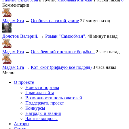
Комментарии
Мадам Яга
→
Особняк на тихой улице
27 минут назад
Долотов Валерий.
→
Роман "Самообман".
48 минут назад
Мадам Яга
→
Ослабевший инстинкт борьбы...
2 часа назад
Мадам Яга
→
Кот–скот (рифмую всё подряд)
3 часа назад
Меню
О проекте
Новости портала
Правила сайта
Возможности пользователей
Поддержать проект
Конкурсы
Награды и звания
Частые вопросы
Авторы
Стихи