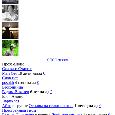
О ТОП-списках
Проза-анонс
Сказка о Счастье
Mari Ger
19 дней назад
6
Слов нет
posokh
4 года назад
0
Бессонница
Вадим Векслер
6 лет назад
2
Блог-Анонс
Эвриклея
Айхо
в группе
Отзывы на стихи поэтов.
1 месяц назад
0
Престранный гном
Галина Скударёва
в группе
Любимая книжка
1 месяц назад
0