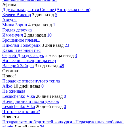
Афиша
Друзья нам даются Свыше (Авторская песня)
Беляев Виктор
3 дня назад
5
Август.
Миша Зорин
4 года назад
1
Гордая девочка
Иммануил
2 дня назад
10
Брошенное племя...
Николай Гольбрайх
3 дня назад
23
Казак и верный пёс
Сергей Дрозд-Савчук
2 месяца назад
3
Ни вес не важен, ни размер
Валерий Зайцев
3 года назад
48
Отклики
Новое!
Парадокс отвергнутого тепла
Айхо
10 дней назад
0
Не ожидала
Lesnichenko Vika
20 дней назад
0
Ночь длинна и полна ужасов
Lesnichenko Vika
20 дней назад
0
Что такое отклики?
Новости
Поздравляем победителей конкурса «Неразделенная любовь»!
admin
5 дней назад
26