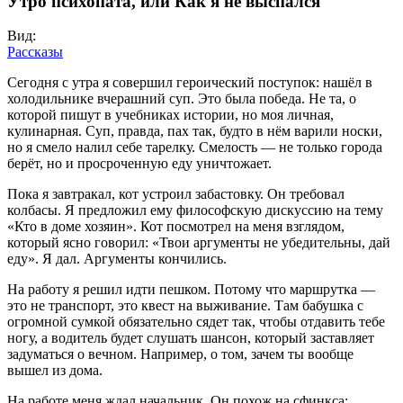
Утро психопата, или Как я не выспался
Вид:
Рассказы
Сегодня с утра я совершил героический поступок: нашёл в
холодильнике вчерашний суп. Это была победа. Не та, о
которой пишут в учебниках истории, но моя личная,
кулинарная. Суп, правда, пах так, будто в нём варили носки,
но я смело налил себе тарелку. Смелость — не только города
берёт, но и просроченную еду уничтожает.
Пока я завтракал, кот устроил забастовку. Он требовал
колбасы. Я предложил ему философскую дискуссию на тему
«Кто в доме хозяин». Кот посмотрел на меня взглядом,
который ясно говорил: «Твои аргументы не убедительны, дай
еду». Я дал. Аргументы кончились.
На работу я решил идти пешком. Потому что маршрутка —
это не транспорт, это квест на выживание. Там бабушка с
огромной сумкой обязательно сядет так, чтобы отдавить тебе
ногу, а водитель будет слушать шансон, который заставляет
задуматься о вечном. Например, о том, зачем ты вообще
вышел из дома.
На работе меня ждал начальник. Он похож на сфинкса: