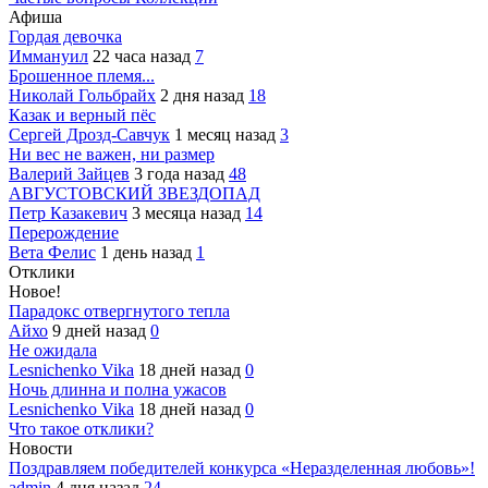
Афиша
Гордая девочка
Иммануил
22 часа назад
7
Брошенное племя...
Николай Гольбрайх
2 дня назад
18
Казак и верный пёс
Сергей Дрозд-Савчук
1 месяц назад
3
Ни вес не важен, ни размер
Валерий Зайцев
3 года назад
48
АВГУСТОВСКИЙ ЗВЕЗДОПАД
Петр Казакевич
3 месяца назад
14
Перерождение
Вета Фелис
1 день назад
1
Отклики
Новое!
Парадокс отвергнутого тепла
Айхо
9 дней назад
0
Не ожидала
Lesnichenko Vika
18 дней назад
0
Ночь длинна и полна ужасов
Lesnichenko Vika
18 дней назад
0
Что такое отклики?
Новости
Поздравляем победителей конкурса «Неразделенная любовь»!
admin
4 дня назад
24