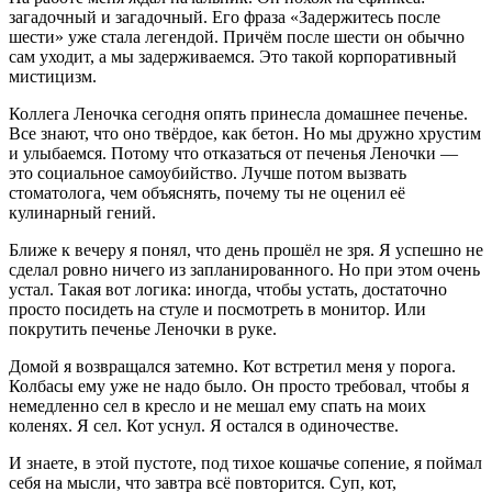
загадочный и загадочный. Его фраза «Задержитесь после
шести» уже стала легендой. Причём после шести он обычно
сам уходит, а мы задерживаемся. Это такой корпоративный
мистицизм.
Коллега Леночка сегодня опять принесла домашнее печенье.
Все знают, что оно твёрдое, как бетон. Но мы дружно хрустим
и улыбаемся. Потому что отказаться от печенья Леночки —
это социальное самоубийство. Лучше потом вызвать
стоматолога, чем объяснять, почему ты не оценил её
кулинарный гений.
Ближе к вечеру я понял, что день прошёл не зря. Я успешно не
сделал ровно ничего из запланированного. Но при этом очень
устал. Такая вот логика: иногда, чтобы устать, достаточно
просто посидеть на стуле и посмотреть в монитор. Или
покрутить печенье Леночки в руке.
Домой я возвращался затемно. Кот встретил меня у порога.
Колбасы ему уже не надо было. Он просто требовал, чтобы я
немедленно сел в кресло и не мешал ему спать на моих
коленях. Я сел. Кот уснул. Я остался в одиночестве.
И знаете, в этой пустоте, под тихое кошачье сопение, я поймал
себя на мысли, что завтра всё повторится. Суп, кот,