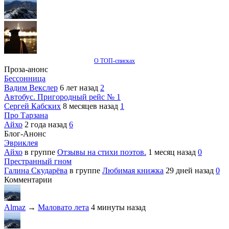
О ТОП-списках
Проза-анонс
Бессонница
Вадим Векслер
6 лет назад
2
Автобус. Пригородный рейс № 1
Сергей Кабских
8 месяцев назад
1
Про Тарзана
Айхо
2 года назад
6
Блог-Анонс
Эвриклея
Айхо
в группе
Отзывы на стихи поэтов.
1 месяц назад
0
Престранный гном
Галина Скударёва
в группе
Любимая книжка
29 дней назад
0
Комментарии
Almaz
→
Маловато лета
4 минуты назад