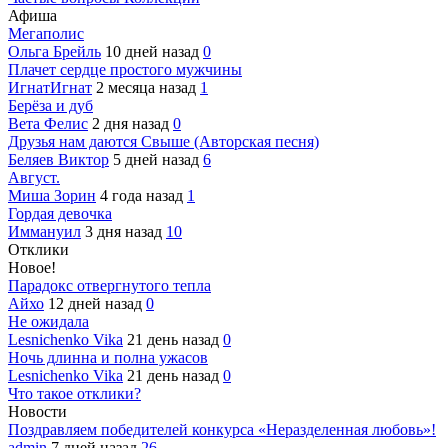
Афиша
Мегаполис
Ольга Брейль
10 дней назад
0
Плачет сердце простого мужчины
ИгнатИгнат
2 месяца назад
1
Берёза и дуб
Вета Фелис
2 дня назад
0
Друзья нам даются Свыше (Авторская песня)
Беляев Виктор
5 дней назад
6
Август.
Миша Зорин
4 года назад
1
Гордая девочка
Иммануил
3 дня назад
10
Отклики
Новое!
Парадокс отвергнутого тепла
Айхо
12 дней назад
0
Не ожидала
Lesnichenko Vika
21 день назад
0
Ночь длинна и полна ужасов
Lesnichenko Vika
21 день назад
0
Что такое отклики?
Новости
Поздравляем победителей конкурса «Неразделенная любовь»!
admin
7 дней назад
26