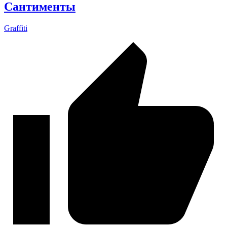
Сантименты
Graffiti