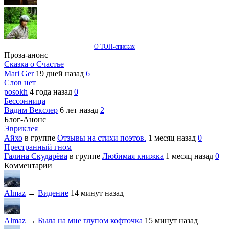
О ТОП-списках
Проза-анонс
Сказка о Счастье
Mari Ger
19 дней назад
6
Слов нет
posokh
4 года назад
0
Бессонница
Вадим Векслер
6 лет назад
2
Блог-Анонс
Эвриклея
Айхо
в группе
Отзывы на стихи поэтов.
1 месяц назад
0
Престранный гном
Галина Скударёва
в группе
Любимая книжка
1 месяц назад
0
Комментарии
Almaz
→
Видение
14 минут назад
Almaz
→
Была на мне глупом кофточка
15 минут назад