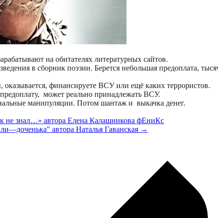
 зарабатывают на обитателях литературных сайтов.
едения в сборник поэзии. Берется небольшая предоплата, тысяч
, оказывается, финансируете ВСУ или ещё каких террористов.
и предоплату, может реально принадлежать ВСУ.
ональные манипуляции. Потом шантаж и выкачка денег.
ок не знал…» автора Елена Калашникова фЕниКс
тали—доченька" автора Наталья Гаванская →