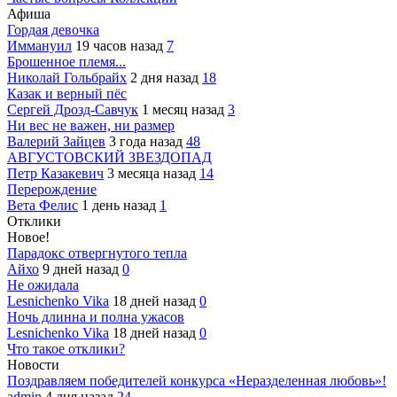
Афиша
Гордая девочка
Иммануил
19 часов назад
7
Брошенное племя...
Николай Гольбрайх
2 дня назад
18
Казак и верный пёс
Сергей Дрозд-Савчук
1 месяц назад
3
Ни вес не важен, ни размер
Валерий Зайцев
3 года назад
48
АВГУСТОВСКИЙ ЗВЕЗДОПАД
Петр Казакевич
3 месяца назад
14
Перерождение
Вета Фелис
1 день назад
1
Отклики
Новое!
Парадокс отвергнутого тепла
Айхо
9 дней назад
0
Не ожидала
Lesnichenko Vika
18 дней назад
0
Ночь длинна и полна ужасов
Lesnichenko Vika
18 дней назад
0
Что такое отклики?
Новости
Поздравляем победителей конкурса «Неразделенная любовь»!
admin
4 дня назад
24