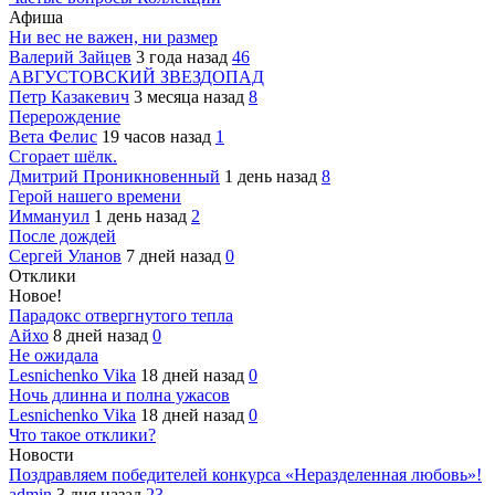
Афиша
Ни вес не важен, ни размер
Валерий Зайцев
3 года назад
46
АВГУСТОВСКИЙ ЗВЕЗДОПАД
Петр Казакевич
3 месяца назад
8
Перерождение
Вета Фелис
19 часов назад
1
Сгорает шёлк.
Дмитрий Проникновенный
1 день назад
8
Герой нашего времени
Иммануил
1 день назад
2
После дождей
Сергей Уланов
7 дней назад
0
Отклики
Новое!
Парадокс отвергнутого тепла
Айхо
8 дней назад
0
Не ожидала
Lesnichenko Vika
18 дней назад
0
Ночь длинна и полна ужасов
Lesnichenko Vika
18 дней назад
0
Что такое отклики?
Новости
Поздравляем победителей конкурса «Неразделенная любовь»!
admin
3 дня назад
23