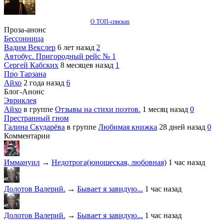
О ТОП-списках
Проза-анонс
Бессонница
Вадим Векслер
6 лет назад
2
Автобус. Пригородный рейс № 1
Сергей Кабских
8 месяцев назад
1
Про Тарзана
Айхо
2 года назад
6
Блог-Анонс
Эвриклея
Айхо
в группе
Отзывы на стихи поэтов.
1 месяц назад
0
Престранный гном
Галина Скударёва
в группе
Любимая книжка
28 дней назад
0
Комментарии
Иммануил
→
Недотрога(юношеская, любовная)
1 час назад
Долотов Валерий.
→
Бывает я завидую...
1 час назад
Долотов Валерий.
→
Бывает я завидую...
1 час назад