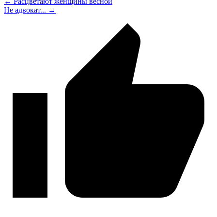
← Расцветают женщины весной
Не адвокат... →