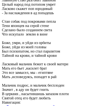
Львиную стаю разгонит лавиной
Целый народ под потопом умрет
Ласково скажет поп юродивый
- За наслаждения в ад попадешь
Стаи собак под покровами пепла
Тени японцев на серой стене
Сделано было созданием света
Что искупало землю в вине
Боже, умри, и уйди из орбиты
Боже, уйди из моей головы
Был психопатом, но стал паразитом
Тайной на крови, и тайной крови
Ласковый мальчик бежит к своей матери
Мать его бьет ,насилет брат
Это все замысел, мы - египтяне
Мать ,исповедуясь, попадет в рай
Мальчик подрос, и мальчик бесплоден
Значит , в аду он будет гнить
В церквях , насытившишь запахом плоти
Святой отец его будет любить
Навигация: