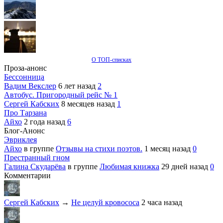
О ТОП-списках
Проза-анонс
Бессонница
Вадим Векслер
6 лет назад
2
Автобус. Пригородный рейс № 1
Сергей Кабских
8 месяцев назад
1
Про Тарзана
Айхо
2 года назад
6
Блог-Анонс
Эвриклея
Айхо
в группе
Отзывы на стихи поэтов.
1 месяц назад
0
Престранный гном
Галина Скударёва
в группе
Любимая книжка
29 дней назад
0
Комментарии
Сергей Кабских
→
Не целуй кровососа
2 часа назад