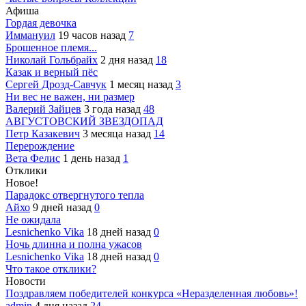
Афиша
Гордая девочка
Иммануил
19 часов назад
7
Брошенное племя...
Николай Гольбрайх
2 дня назад
18
Казак и верный пёс
Сергей Дрозд-Савчук
1 месяц назад
3
Ни вес не важен, ни размер
Валерий Зайцев
3 года назад
48
АВГУСТОВСКИЙ ЗВЕЗДОПАД
Петр Казакевич
3 месяца назад
14
Перерождение
Вета Фелис
1 день назад
1
Отклики
Новое!
Парадокс отвергнутого тепла
Айхо
9 дней назад
0
Не ожидала
Lesnichenko Vika
18 дней назад
0
Ночь длинна и полна ужасов
Lesnichenko Vika
18 дней назад
0
Что такое отклики?
Новости
Поздравляем победителей конкурса «Неразделенная любовь»!
admin
4 дня назад
24