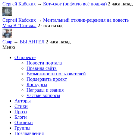
Сергей Кабских
→
Кот–скот (рифмую всё подряд)
2 часа назад
Сергей Кабских
→
Ментальный отклик-рецензия на повесть
МаксВ "Синяя...
2 часа назад
Саяр
→
ВЫ АНГЕЛ
2 часа назад
Меню
О проекте
Новости портала
Правила сайта
Возможности пользователей
Поддержать проект
Конкурсы
Награды и звания
Частые вопросы
Авторы
Стихи
Проза
Блоги
Отклики
Группы
Поздравления