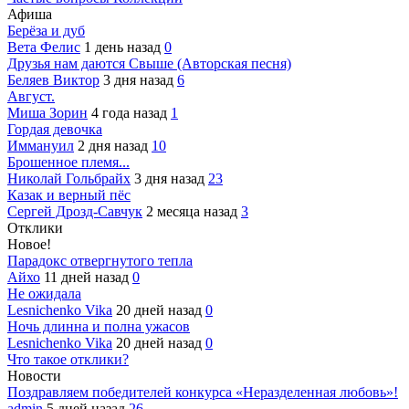
Афиша
Берёза и дуб
Вета Фелис
1 день назад
0
Друзья нам даются Свыше (Авторская песня)
Беляев Виктор
3 дня назад
6
Август.
Миша Зорин
4 года назад
1
Гордая девочка
Иммануил
2 дня назад
10
Брошенное племя...
Николай Гольбрайх
3 дня назад
23
Казак и верный пёс
Сергей Дрозд-Савчук
2 месяца назад
3
Отклики
Новое!
Парадокс отвергнутого тепла
Айхо
11 дней назад
0
Не ожидала
Lesnichenko Vika
20 дней назад
0
Ночь длинна и полна ужасов
Lesnichenko Vika
20 дней назад
0
Что такое отклики?
Новости
Поздравляем победителей конкурса «Неразделенная любовь»!
admin
5 дней назад
26