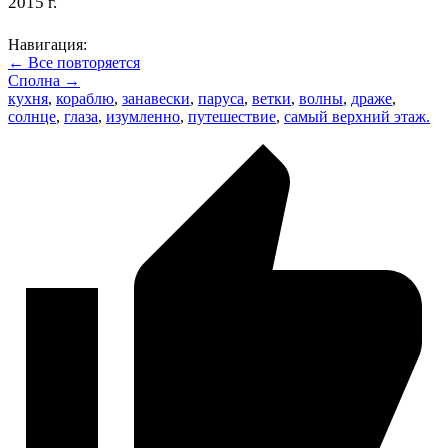
2015 г.
Навигация:
← Все повторяется
Сполна →
кухня
,
кораблю
,
занавески
,
паруса
,
ветки
,
волны
,
драже
,
солнце
,
глаза
,
изумленно
,
путешествие
,
самый верхний этаж.