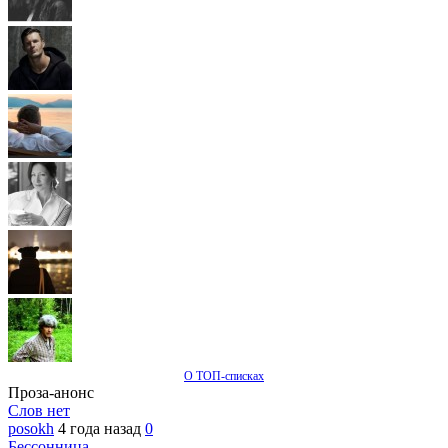
О ТОП-списках
Проза-анонс
Слов нет
posokh
4 года назад
0
Бессонница