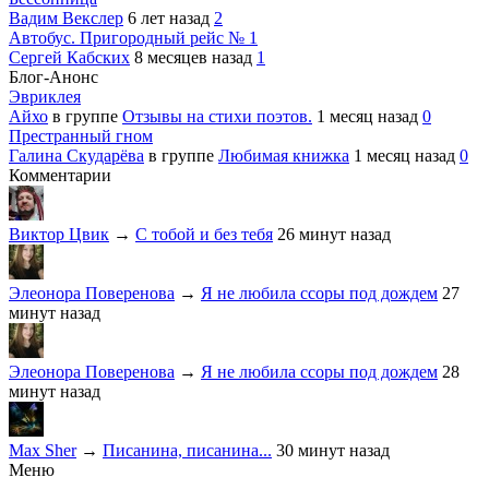
Вадим Векслер
6 лет назад
2
Автобус. Пригородный рейс № 1
Сергей Кабских
8 месяцев назад
1
Блог-Анонс
Эвриклея
Айхо
в группе
Отзывы на стихи поэтов.
1 месяц назад
0
Престранный гном
Галина Скударёва
в группе
Любимая книжка
1 месяц назад
0
Комментарии
Виктор Цвик
→
С тобой и без тебя
26 минут назад
Элеонора Поверенова
→
Я не любила ссоры под дождем
27
минут назад
Элеонора Поверенова
→
Я не любила ссоры под дождем
28
минут назад
Max Sher
→
Писанина, писанина...
30 минут назад
Меню