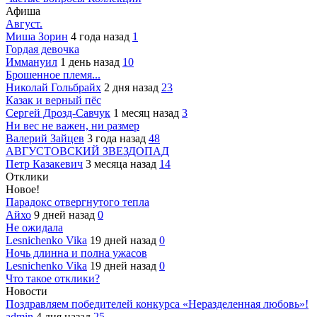
Афиша
Август.
Миша Зорин
4 года назад
1
Гордая девочка
Иммануил
1 день назад
10
Брошенное племя...
Николай Гольбрайх
2 дня назад
23
Казак и верный пёс
Сергей Дрозд-Савчук
1 месяц назад
3
Ни вес не важен, ни размер
Валерий Зайцев
3 года назад
48
АВГУСТОВСКИЙ ЗВЕЗДОПАД
Петр Казакевич
3 месяца назад
14
Отклики
Новое!
Парадокс отвергнутого тепла
Айхо
9 дней назад
0
Не ожидала
Lesnichenko Vika
19 дней назад
0
Ночь длинна и полна ужасов
Lesnichenko Vika
19 дней назад
0
Что такое отклики?
Новости
Поздравляем победителей конкурса «Неразделенная любовь»!
admin
4 дня назад
25