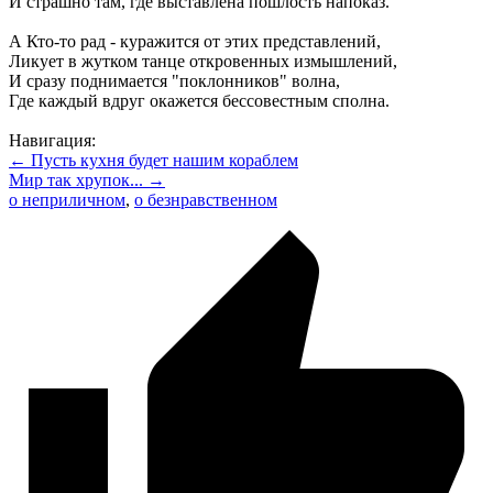
И страшно там, где выставлена пошлость напоказ.
А Кто-то рад - куражится от этих представлений,
Ликует в жутком танце откровенных измышлений,
И сразу поднимается "поклонников" волна,
Где каждый вдруг окажется бессовестным сполна.
Навигация:
← Пусть кухня будет нашим кораблем
Мир так хрупок... →
о неприличном
,
о безнравственном