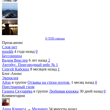
О ТОП-списках
Проза-анонс
Слов нет
posokh
4 года назад
0
Бессонница
Вадим Векслер
6 лет назад
2
Автобус. Пригородный рейс № 1
Сергей Кабских
8 месяцев назад
1
Блог-Анонс
Эвриклея
Айхо
в группе
Отзывы на стихи поэтов.
1 месяц назад
0
Престранный гном
Галина Скударёва
в группе
Любимая книжка
30 дней назад
0
Комментарии
Анна Кривега
→
Мальчиш
34 минуты назад