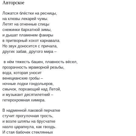
Авторское
Ложатся блёстки на ресницы,
на клювы лекарей чумы.
Летят на огненные спицы
снежинки бархатной зимы,
и дышат пламенем факиры
в притворный хохот карнавала.
Но звук доносится с причала,
других забав, другого мира –
в нём тяжесть башен, плавность вёсел,
прозрачность мраморной резьбы,
вода, которая уносит
венецианские гробы –
ночные лодки гондольеров,
смычок, порхающий над Летой,
и музыкант десятилетний –
гетерохромная химера.
В надменной лаковой перчатке
стучит прогулочная трость,
и возле шляпы на брусчатке
назло царапнула, как гвоздь.
И стая бабочек стеклянных