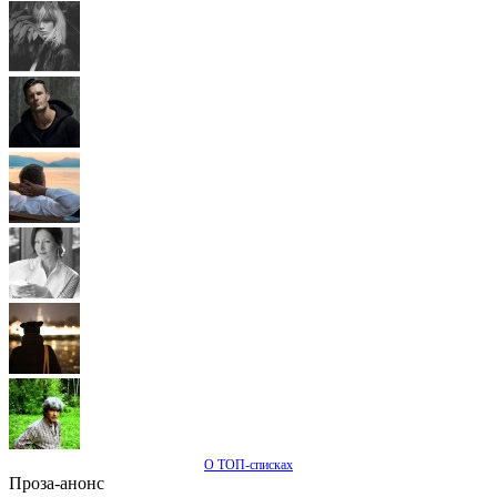
О ТОП-списках
Проза-анонс