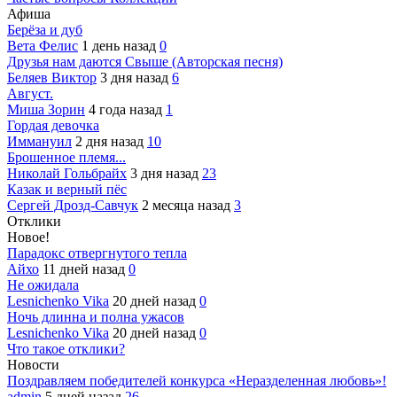
Афиша
Берёза и дуб
Вета Фелис
1 день назад
0
Друзья нам даются Свыше (Авторская песня)
Беляев Виктор
3 дня назад
6
Август.
Миша Зорин
4 года назад
1
Гордая девочка
Иммануил
2 дня назад
10
Брошенное племя...
Николай Гольбрайх
3 дня назад
23
Казак и верный пёс
Сергей Дрозд-Савчук
2 месяца назад
3
Отклики
Новое!
Парадокс отвергнутого тепла
Айхо
11 дней назад
0
Не ожидала
Lesnichenko Vika
20 дней назад
0
Ночь длинна и полна ужасов
Lesnichenko Vika
20 дней назад
0
Что такое отклики?
Новости
Поздравляем победителей конкурса «Неразделенная любовь»!
admin
5 дней назад
26