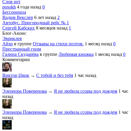
Слов нет
posokh
4 года назад
0
Бессонница
Вадим Векслер
6 лет назад
2
Автобус. Пригородный рейс № 1
Сергей Кабских
8 месяцев назад
1
Блог-Анонс
Эвриклея
Айхо
в группе
Отзывы на стихи поэтов.
1 месяц назад
0
Престранный гном
Галина Скударёва
в группе
Любимая книжка
1 месяц назад
0
Комментарии
Виктор Цвик
→
С тобой и без тебя
1 час назад
Элеонора Поверенова
→
Я не любила ссоры под дождем
1 час
назад
Элеонора Поверенова
→
Я не любила ссоры под дождем
1 час
назад